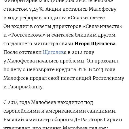
миноритарным акционером «Ростелекома»
с пакетом
7,45%
. Акции достались Малофееву
в ходе
реформы холдинга «Связьинвест».
Он входил в советы директоров «Связьинвеста»
и «Ростелекома» и считался близким другом
тогдашнего министра связи
Игоря Щеголева
.
После отставки
Щеголев
а в 2012 году
у Малофеева начались проблемы. Он проходил
по делу о невозврате кредита ВТБ.
В 2013 году
Малофеев продал свой пакет акций Ростелекому
и Газпромбанку.
С 2014 года Малофеев находится под
европейскими и американскими санкциями.
Бывший «министр обороны ДНР» Игорь Гиркин
утверждал, что именно Малофеев дал ему