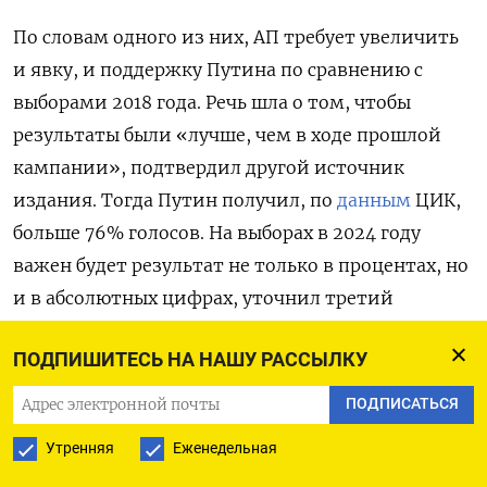
По словам одного из них, АП требует увеличить
и явку, и поддержку Путина по сравнению с
выборами 2018 года. Речь шла о том, чтобы
результаты были «лучше, чем в ходе прошлой
кампании», подтвердил другой источник
издания.
Тогда Путин получил, по
данным
ЦИК,
больше 76% голосов. На выборах в 2024 году
важен будет результат не только в процентах, но
и в абсолютных цифрах, уточнил третий
источник.
ПОДПИШИТЕСЬ НА НАШУ РАССЫЛКУ
На встрече, говорят источники РБК, также
ПОДПИСАТЬСЯ
обсуждали, как сохранить уровень консолидации
Утренняя
Еженедельная
общества вокруг фигуры Путина, который