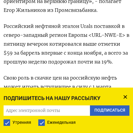
ориентиром на верхнюю границу», - полагает
Егор Жильников из Промсвязьбанка.
Российский нефтяной эталон Urals поставкой в
северо-западный регион Европы <URL-NWE-E> в
пятницу вечером котировался выше отметки
$59 за баррель впервые с конца ноября, а всего за
прошлую неделю подорожал почти на 19%.
Свою роль в скачке цен на российскую нефть
может играть вступившее в силу с 1 марта
добровольное сокращение Россией добычи на
ПОДПИШИТЕСЬ НА НАШУ РАССЫЛКУ
500.000 баррелей в день, однако дисконт Urals к
ПОДПИСАТЬСЯ
Brent по-прежнему остается достаточно
значительным <BFO-URL-NWE>, несмотря на его
Утренняя
Еженедельная
сужение в последние дни.