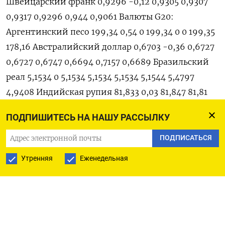
Швейцарский франк 0,9296 -0,12 0,9305 0,9307
0,9317 0,9296 0,944 0,9061 Валюты G20:
Аргентинский песо 199,34 0,54 0 199,34 0 0 199,35
178,16 Австралийский доллар 0,6703 -0,36 0,6727
0,6727 0,6747 0,6694 0,7157 0,6689 Бразильский
реал 5,1534 0 5,1534 5,1534 5,1534 5,1544 5,4797
4,9408 Индийская рупия 81,833 0,03 81,847 81,81
81,854 81,757 83,019 80,89 Индонезийская рупия 15
ПОДПИШИТЕСЬ НА НАШУ РАССЫЛКУ
360 0,46 15 340 15 290 15 365 15 350 15 636 14 840
Китайский юань 6,94 0,15 6,94 6,9295 6,942
ПОДПИСАТЬСЯ
6,9336 6,9726 6,6915 Мексиканский песо 17,9853
Утренняя
Еженедельная
0,01 17,984 17,984 18,0061 17,9896 19,5298 17,9542
Российский рубль 75,3 -0,36 74,4 75,5705 75,4555
74,42 76,3693 67 Саудовский риал 3,753 0 3,7529
3,7529 3,753 3,7532 3,76 3,7488 Турецкая лира