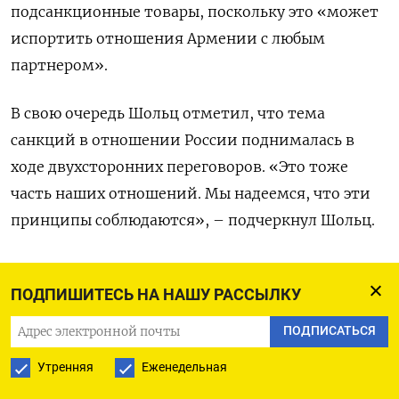
подсанкционные товары, поскольку это «может
испортить отношения Армении с любым
партнером».
В свою очередь Шольц отметил, что тема
санкций в отношении России поднималась в
ходе двухсторонних переговоров. «Это тоже
часть наших отношений. Мы надеемся, что эти
принципы соблюдаются», – подчеркнул Шольц.
В 2022 году импорт из Германии в Армению
ПОДПИШИТЕСЬ НА НАШУ РАССЫЛКУ
вырос
в 2,5 раза – до 450 млн евро, тогда как
экспорт из Армении в Германию увеличился
ПОДПИСАТЬСЯ
только на 35%, до 100 млн евро. Армения
Утренняя
Еженедельная
поставляла Германии текстиль и алюминиевую