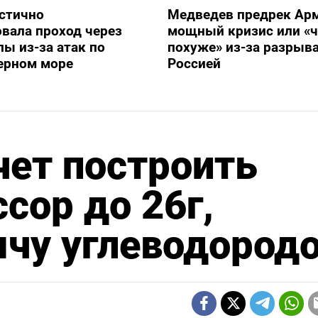
стично
Медведев предрек Ар
вала проход через
мощный кризис или «ч
ы из-за атак по
похуже» из-за разрыва
ерном море
Россией
чет построить
сор до 26г,
чу углеводород