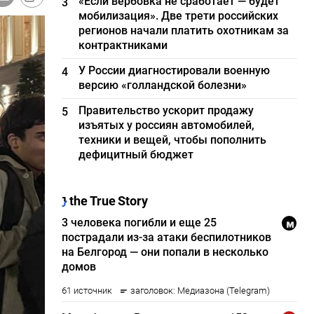
«Если вербовка не сработает — будет
3
мобилизация». Две трети российских
регионов начали платить охотникам за
контрактниками
У России диагностировали военную
4
версию «голландской болезни»
Правительство ускорит продажу
5
изъятых у россиян автомобилей,
техники и вещей, чтобы пополнить
дефицитный бюджет