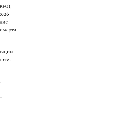
KPO),
2026
ение
Жомарта
уляции
ефти.
ы
-