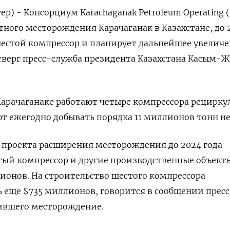
р) - Консорциум Karachaganak Petroleum Operating (
тного месторождения Карачаганак в Казахстане, до 
шестой компрессор и планирует дальнейшее увелич
тверг пресс-служба президента Казахстана Касым-
Карачаганаке работают четыре компрессора рецирк
ют ежегодно добывать порядка 11 миллионов тонн н
а проекта расширения месторождения до 2024 года
тый компрессор и другие производственные объект
онов. На строительство шестого компрессора
 еще $735 миллионов, говорится в сообщении пресс
тившего месторождение.