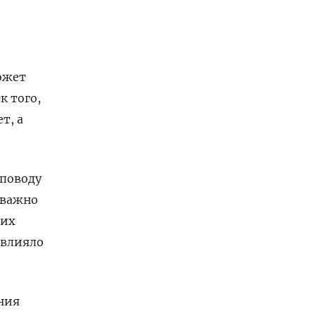
ожет
к того,
т, а
 поводу
 важно
 их
овлияло
ния