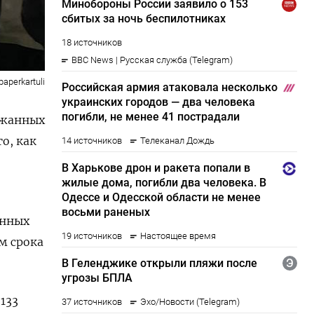
paperkartuli
ржанных
о, как
анных
м срока
133