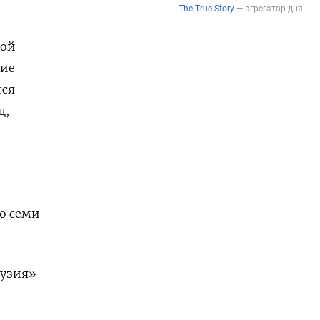
ной
ние
тся
ц,
до семи
рузия»