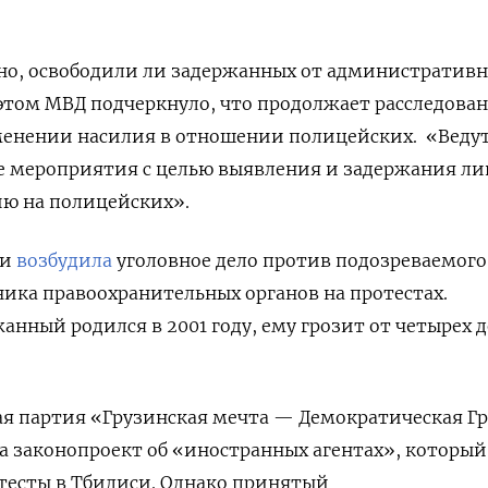
но, освободили ли задержанных от административ
этом МВД подчеркнуло, что продолжает расследова
именении насилия в отношении полицейских.
«Веду
 мероприятия с целью выявления и задержания ли
ию на полицейских».
ии
возбудила
уголовное дело против подозреваемого
ника правоохранительных органов на протестах.
анный родился в 2001 году, ему грозит от четырех 
ая партия «Грузинская мечта — Демократическая Г
а законопроект об «иностранных агентах», который
тесты в Тбилиси. Однако принятый