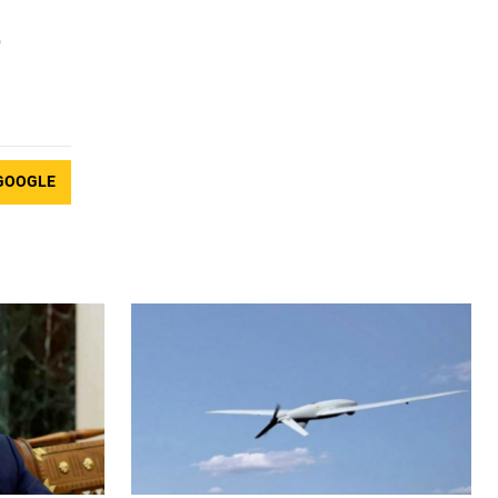
т
GOOGLE