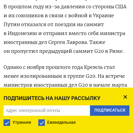
В прошлом году из-за давления со стороны США
и их союзников в связи с войной в Украине
Путин отказался от поездки на саммит
в Индонезию и отправил вместо себя министра
иностранных дел Сергея Лаврова. Также
он пропустил предыдущий саммит G20 в Риме.
Однако с ноября прошлого года Кремль стал
менее изолированным в группе G20. На встрече
министров иностранных дел G20 в начале марта
в Нью-Дели Россия и Китай отвергли
ПОДПИШИТЕСЬ НА НАШУ РАССЫЛКУ
формулировки, касающиеся войны в Украине,
ПОДПИСАТЬСЯ
которые были согласованы на саммите
в Индонезии менее чем за полгода до этого. Они
Утренняя
Еженедельная
сформировали союз, чтобы заблокировать