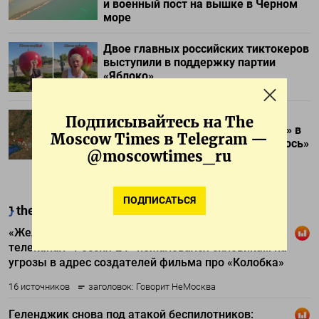
и военный пост на вышке в Черном
море
Двое главных российских тиктокеров
выступили в поддержку партии
«Яблоко»
В правительстве заявили, что
Подписывайтесь на The
движение по «сухопутному мосту» в
Moscow Times в Telegram —
Крым «более-менее восстановилось»
@moscowtimes_ru
ПОДПИСАТЬСЯ