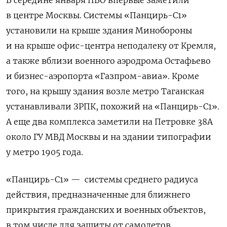
В середине января ПВО впервые заметили
в центре Москвы. Системы «Панцирь-С1»
установили на крыше здания Минобороны
и на крыше офис-центра неподалеку от Кремля,
а также вблизи военного аэродрома Остафьево
и бизнес-аэропорта «Газпром-авиа». Кроме
того, на крышу здания возле метро Таганская
устанавливали ЗРПК, похожий на «Панцирь-С1».
А еще два комплекса заметили на Петровке 38А
около ГУ МВД Москвы и на здании типографии
у метро 1905 года.
«Панцирь-С1» —
системы среднего радиуса
действия, предназначенные для ближнего
прикрытия гражданских и военных объектов,
в том числе для защиты от самолетов,