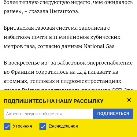
более теплую следующую неделю, чем ожидалось
ранее», - сказала Цыганкова.
Британская газовая система заполнена с
избытком почти в 11 миллионов кубических
метров газа, согласно данным National Gas.
В воскресенье из-за забастовок энергоснабжение
во Франции сократилось на 12,4 гигаватт на
атомных, тепловых и гидроэлектростанциях,
сказал Рейтер представитель профсоюза CGT. Это
24% от общего объема текущего
ПОДПИШИТЕСЬ НА НАШУ РАССЫЛКУ
энергоснабжения, показали данные сетевой
ПОДПИСАТЬСЯ
компании RTE.
Утренняя
Еженедельная
Согласно последним данным Gas Infrastructure