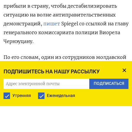
прибыли в страну, чтобы дестабилизировать
ситуацию на волне антиправительственных
демонстраций,
пишет
Spiegel
со ссылкой на главу
генерального комиссариата полиции Виорела
Чернэуцану.
По его словам, один из сотрудников молдавской
полиции под прикрытием внедрился в группу,
ПОДПИШИТЕСЬ НА НАШУ РАССЫЛКУ
членам которой пообещали до 10 тыс. долларов
за устроение беспорядков во время протестов.
ПОДПИСАТЬСЯ
Всего, по данным правоохранительных органов
Утренняя
Еженедельная
страны, было организовано десять подобных
групп численностью от пяти до десяти человек.
Как утверждает Чернэуцану, все они были
предварительно обучены «специализированной