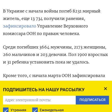
В Украине с начала войны погиб 8231 мирный
житель, еще 13 734 получили ранения,
зафиксировало
Управление Верховного
комиссара ООН по правам человека.
Среди погибших 3664 мужчины, 2173 женщины,
260 мальчиков и 203 девочки. Пол 1900 взрослых
и 31 ребенка установить пока не удалось.
Кроме того, с начала марта ООН зафиксировала
293 жертвы среди мирного населения в Украине.
ПОДПИШИТЕСЬ НА НАШУ РАССЫЛКУ
Из них 84 убитых.
ПОДПИСАТЬСЯ
Реальное количество погибших и раненых
Утренняя
Еженедельная
значительно выше, отмечают в ООН. Получить