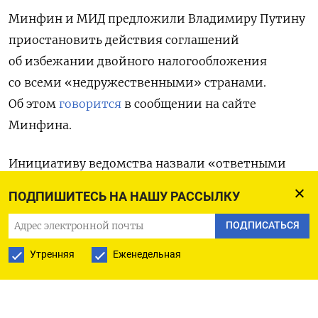
Минфин и МИД предложили Владимиру Путину
приостановить действия соглашений
об избежании двойного налогообложения
со всеми «недружественными» странами.
Об этом
говорится
в сообщении на сайте
Минфина.
Инициативу ведомства назвали «ответными
мерами»
на решение Евросоюза
включить
ПОДПИШИТЕСЬ НА НАШУ РАССЫЛКУ
Россию в
«черный список ЕС», то есть список
ПОДПИСАТЬСЯ
стран, отказывающихся сотрудничать
по вопросам налогов.
Утренняя
Еженедельная
«В связи с этим Минфин и МИД России
выступили с предложением к президенту