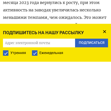
месяца 2023 года вернулись к росту, при этом
активность на заводах увеличилась несколько
меньшими темпами, чем ожидалось. Это может
указывать на то, что пострадавшей экономике
КНР нужно больше времени, чтобы полностью
ПОДПИШИТЕСЬ НА НАШУ РАССЫЛКУ
восстановиться от последствий пандемии.
ПОДПИСАТЬСЯ
«Мы считаем, что китайский юань будет
Утренняя
Еженедельная
оставаться слабым, поскольку восстановление
экономики должно естественным образом
привести к снижению профицита текущего
счета, в то время как геополитический риск
остается в центре внимания», - говорится в
записке аналитиков Goldman Sachs.