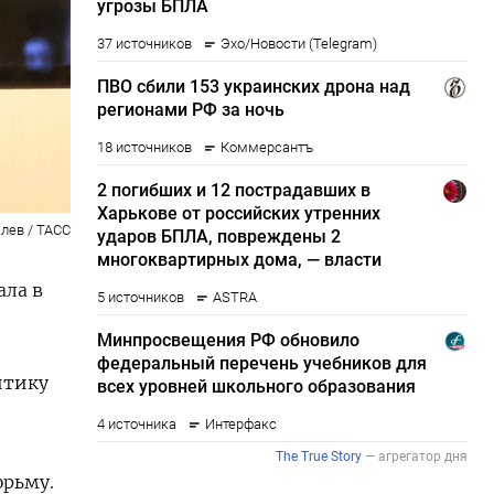
лев / ТАСС
ала в
итику
юрьму.