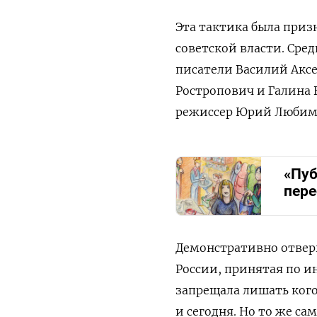
Эта тактика была приз
советской власти.
Сред
писатели Василий Акс
Ростропович и Галина 
режиссер Юрий Любимо
«Пуб
пере
Демонстративно отверг
России, принятая по и
запрещала лишать кого
и сегодня.
Но то же са