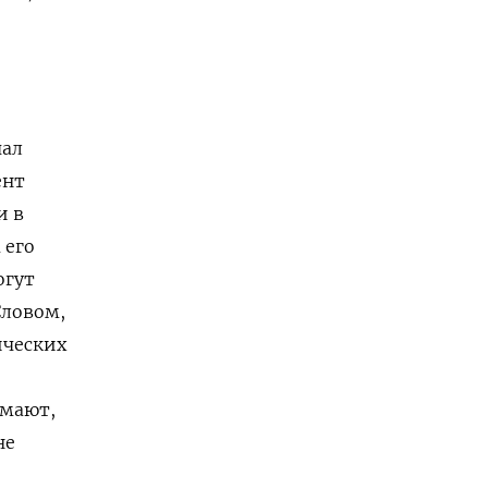
чал
ент
и в
 его
огут
Словом,
ических
умают,
не