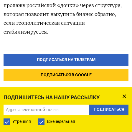
продажу российской «дочки» через структуру,
которая позволит выкупить бизнес обратно,
если геополитическая ситуация
стабилизируется.
ПОДПИСАТЬСЯ НА ТЕЛЕГРАМ
ПОДПИСАТЬСЯ В GOOGLE
ПОДПИШИТЕСЬ НА НАШУ РАССЫЛКУ
ПОДПИСАТЬСЯ
Назвавшего войну войной
Утренняя
Еженедельная
мундепа могут отправить в