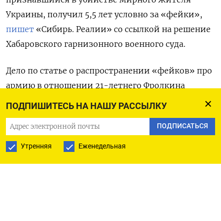
Украины, получил 5,5 лет условно за «фейки»,
пишет
«Сибирь. Реалии» со ссылкой на решение
Хабаровского гарнизонного военного суда.
Дело по статье о распространении «фейков» про
армию в отношении 21-летнего Фролкина
возбудили в декабре 2022 года.
ПОДПИШИТЕСЬ НА НАШУ РАССЫЛКУ
Военнослужащему вменяли распространение
ПОДПИСАТЬСЯ
ложной информации в составе группы лиц
из корыстных побуждений (пункты «б» и «г» ч. 2
Утренняя
Еженедельная
ст. 207.3).
Обвинение запрашивало для него шесть лет
колонии. В ходе судебного процесса Фролкин
находился на свободе и ушел из зала суда после