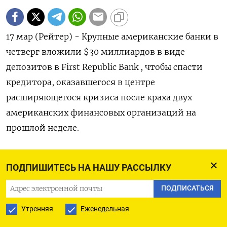
17 мар (Рейтер) - Крупные американские банки в
четверг вложили $30 миллиардов в виде
депозитов в First Republic Bank , чтобы спасти
кредитора, оказавшегося в центре
расширяющегося кризиса после краха двух
американских финансовых организаций на
прошлой неделе.
В сделке участвовали, в частности, JPMorgan
ПОДПИШИТЕСЬ НА НАШУ РАССЫЛКУ
Chase & Co , Citigroup Inc, Bank of America Corp,
Wells Fargo & Co, Goldman Sachs и Morgan Stanley ,
ПОДПИСАТЬСЯ
согласно сообщению банков.
Утренняя
Еженедельная