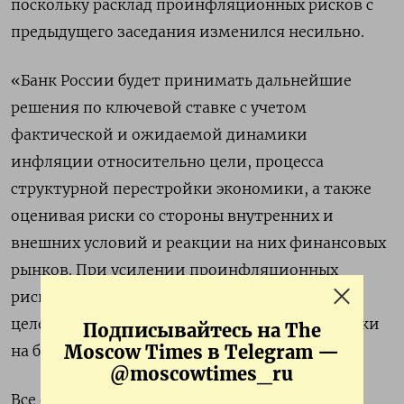
поскольку расклад проинфляционных рисков с
предыдущего заседания изменился несильно.
«Банк России будет принимать дальнейшие
решения по ключевой ставке с учетом
фактической и ожидаемой динамики
инфляции относительно цели, процесса
структурной переcтройки экономики, а также
оценивая риски со стороны внутренних и
внешних условий и реакции на них финансовых
рынков. При усилении проинфляционных
рисков Банк России будет оценивать
целесообразность повышения ключевой ставки
Подписывайтесь на The
Moscow Times в Telegram —
на ближайших заседаниях», - сообщил ЦБР.
@moscowtimes_ru
Все опрошенные Рейтер аналитики ждали