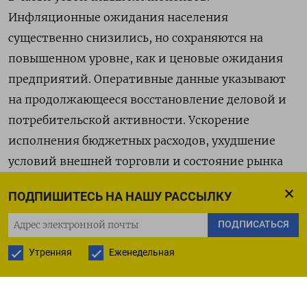
Инфляционные ожидания населения
существенно снизились, но сохраняются на
повышенном уровне, как и ценовые ожидания
предприятий. Оперативные данные указывают
на продолжающееся восстановление деловой и
потребительской активности. Ускорение
исполнения бюджетных расходов, ухудшение
условий внешней торговли и состояние рынка
труда по-прежнему формируют
ПОДПИШИТЕСЬ НА НАШУ РАССЫЛКУ
проинфляционные риски. В целом баланс рисков
для инфляции существенно не изменился с
ПОДПИСАТЬСЯ
предыдущего заседания Совета директоров
Утренняя
Еженедельная
Банка России. Банк России будет принимать
дальнейшие решения по ключевой ставке с
учетом фактической и ожидаемой динамики