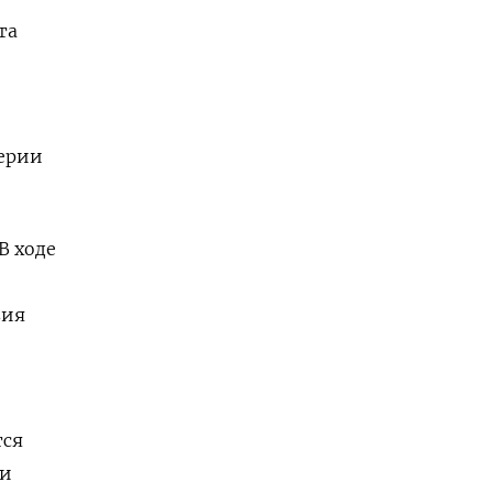
та
ерии
В ходе
вия
тся
ии