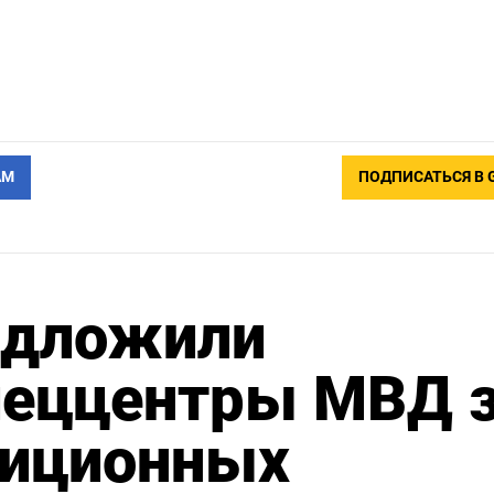
АМ
ПОДПИСАТЬСЯ В 
едложили
пеццентры МВД 
зиционных