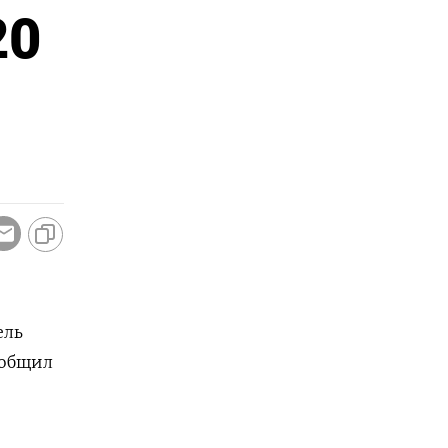
20
ель
ообщил