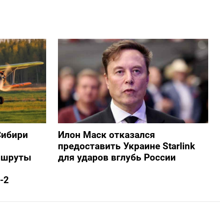
Сибири
Илон Маск отказался
предоставить Украине Starlink
ршруты
для ударов вглубь России
-2