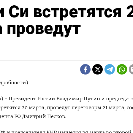
и Си встретятся 
а проведут
дробности)
р) - Президент России Владимир Путин и председат
ретятся 20 марта, проведут переговоры 21 марта, с
дента РФ Дмитрий Песков.
Ф и председателя КНР начнется 20 марта во второй