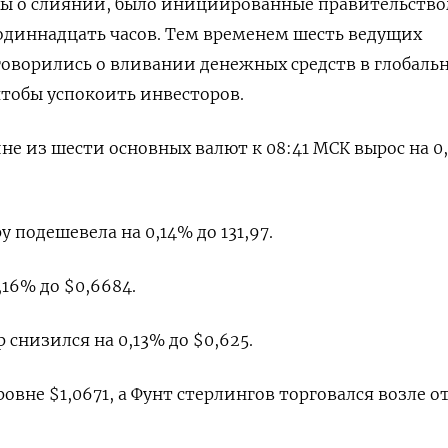
оры о слиянии, было инициированные правительств
 одиннадцать часов. Тем временем шесть ведущих
оворились о вливании денежных средств в глобаль
тобы успокоить инвесторов.
не из шести основных валют к 08:41 МСК вырос на 0,
 подешевела на 0,14%​ до 131,97.
16% до $0,6684​.
снизился на 0,13% до $0,625​.
ровне $1,0671​, а Фунт стерлингов торговался возле 