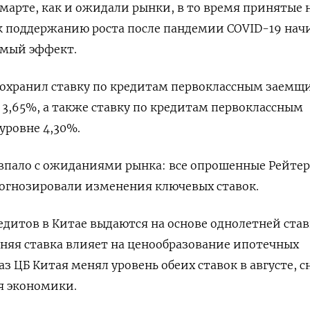
 марте, как и ожидали рынки, в то время принятые 
к поддержанию роста после пандемии COVID-19 на
имый эффект.
сохранил ставку по кредитам первоклассным заемщ
не 3,65%, а также ставку по кредитам первоклассным
уровне 4,30%.
впало с ожиданиями рынка: все опрошенные Рейтер
рогнозировали изменения ключевых ставок.
дитов в Китае выдаются на основе однолетней став
тняя ставка влияет на ценообразование ипотечных
з ЦБ Китая менял уровень обеих ставок в августе, 
я экономики.