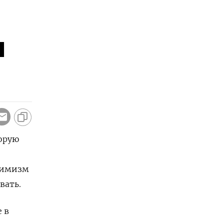
и
торую
тимизм
вать.
 в