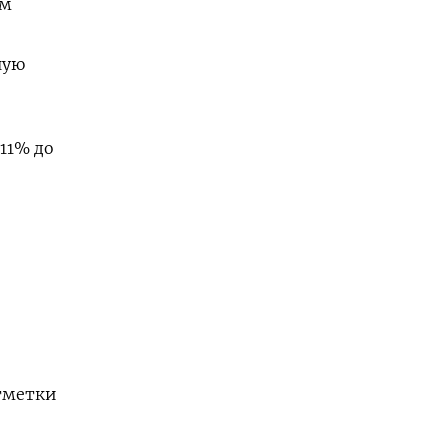
ом
ную
11% до
отметки