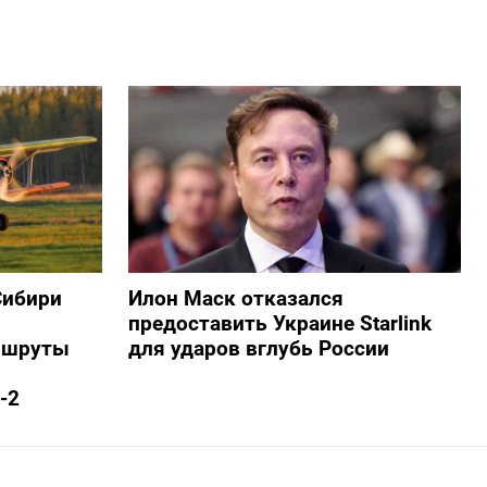
Сибири
Илон Маск отказался
предоставить Украине Starlink
ршруты
для ударов вглубь России
-2