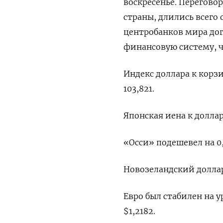
воскресенье. Перегов
страны, длились всего
центробанков мира дог
финансовую систему, ч
Индекс доллара к корзи
103,821​.
Японская иена к доллару
«Осси» подешевел на 0,
Новозеландский доллар 
Евро был стабилен на у
$1,2182​.