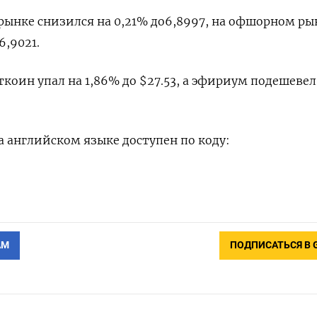
нке снизился на 0,21% до​ 6,8997​, на офшорном ры
6,9021.
коин упал на 1,86% до $27.53, а эфириум подешевел
 английском языке доступен по коду:
АМ
ПОДПИСАТЬСЯ В 