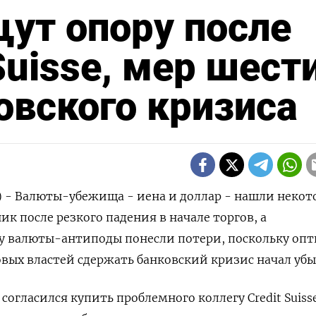
щут опору после
Suisse, мер шест
овского кризиса
) - Валюты-убежища - иена и доллар - нашли неко
к после резкого падения в начале торгов, а
ку валюты-антиподы понесли потери, поскольку оп
вых властей сдержать банковский кризис начал убы
огласился купить проблемного коллегу Credit Suisse