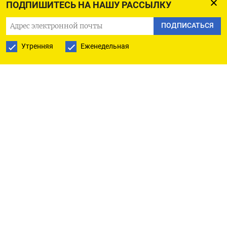
ПОДПИШИТЕСЬ НА НАШУ РАССЫЛКУ
преподаватель отрицательно высказался
о действиях ВС РФ в ходе спецоперации. Один
ПОДПИСАТЬСЯ
из учеников записал эти слова на диктофон,
Утренняя
Еженедельная
а отец ученика передал запись полиции.
Полиция расценивает записанные высказывания
как «публичные действия, направленные
на дискредитацию Вооруженных сил Российской
Федерации» (ч. 1 статьи 20.3.3 КоАП РФ).
Преподавателю грозит штраф в размере от 30
до 50 тысяч рублей.
Сейчас фигурант дела уже не работает учителем
в школе.