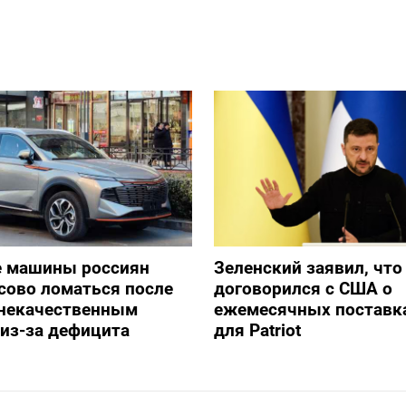
е машины россиян
Зеленский заявил, что
сово ломаться после
договорился с США о
 некачественным
ежемесячных поставка
из-за дефицита
для Patriot