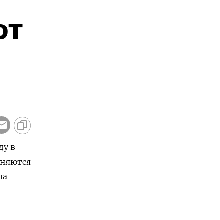
ют
ду в
еняются
на