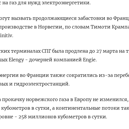
 на газ для нужд электроэнергетики.
огут вызвать продолжающиеся забастовки во Фран
производстве в Норвегии, по словам Тимоти Крампа
nitiv.
ских терминалах СПГ была продлена до 27 марта на т
ых Elengy - дочерней компанией Engie.
нергии во Франции также сократились из-за переб
вых и гидроэлектростанций.
 прокачку норвежского газа в Европу не изменился,
 кубометров в сутки, а континентальные потоки та
ровне - 258 миллионов кубометров в сутки.