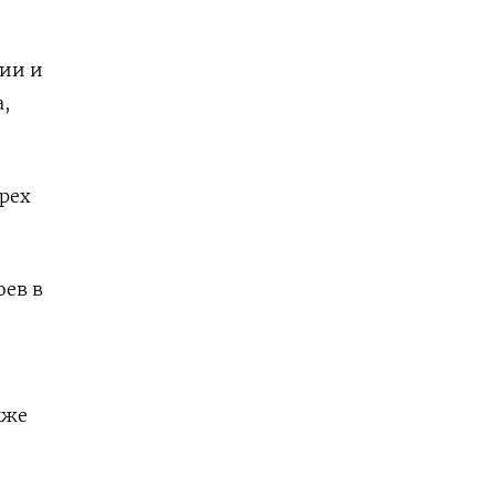
ции и
,
рех
оев в
кже