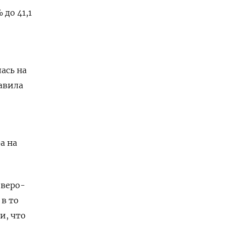
 до 41,1
ась на
бавила
а на
еверо-
 в то
и, что