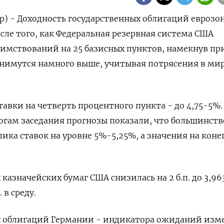
р) - Доходность государственных облигаций еврозо
сле того, как Федеральная резервная система США
имствований на 25 базисных пунктов, намекнув при
днимутся намного выше, учитывая потрясения в ми
тавки на четверть процентного пункта - до 4,75-5%.
гам заседания прогнозы показали, что большинств
ка ставок на уровне 5%-5,25%, а значения на коне
казначейских бумаг США снизилась на 2 б.п. до 3,9
 в среду.
х облигаций Германии - индикатора ожиданий из