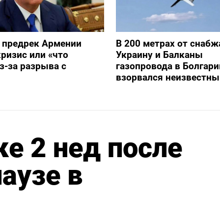
 предрек Армении
В 200 метрах от снаб
ризис или «что
Украину и Балканы
з-за разрыва с
газопровода в Болгари
взорвался неизвестны
ке 2 нед после
аузе в