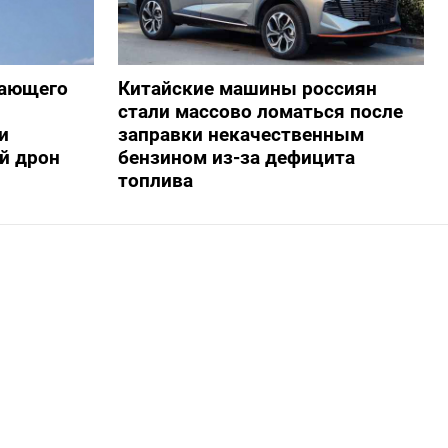
жающего
Китайские машины россиян
стали массово ломаться после
и
заправки некачественным
й дрон
бензином из-за дефицита
топлива