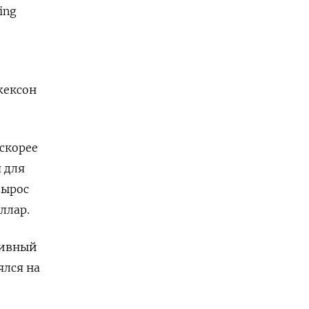
ing
жексон
 скорее
 для
вырос
ллар.
тивный
ялся на