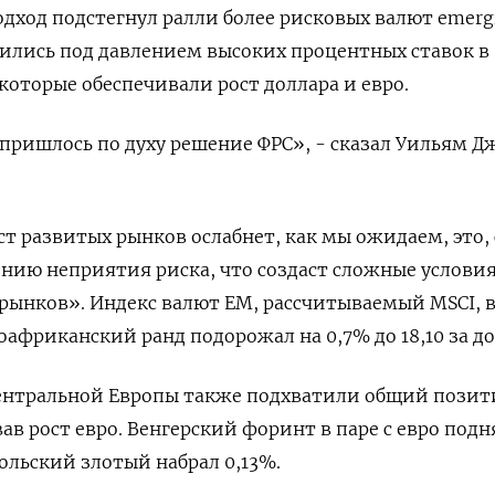
дход подстегнул ралли более рисковых валют emerg
дились под давлением высоких процентных ставок в
которые обеспечивали рост доллара и евро.
пришлось по духу решение ФРС», - сказал Уильям Д
ст развитых рынков ослабнет, как мы ожидаем, это,
лению неприятия риска, что создаст сложные условия
рынков». Индекс валют ЕМ, рассчитываемый MSCI, 
оафриканский ранд подорожал на 0,7% до 18,10 за до
ентральной Европы также подхватили общий пози
в рост евро. Венгерский форинт в паре с евро подн
польский злотый набрал 0,13%.