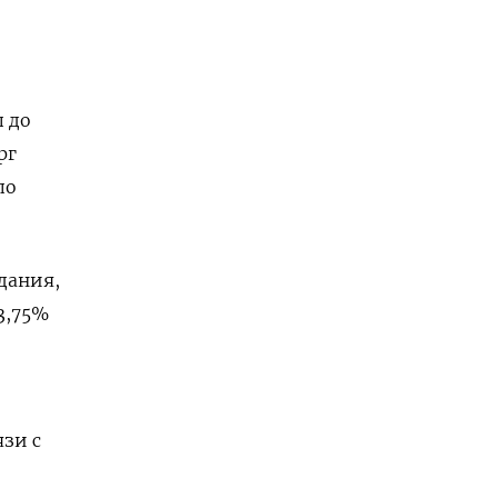
 до
рг
по
дания,
3,75%
зи с