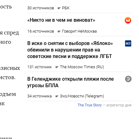
ность
я спред
ного
азисных
истов.
подъем
ак
тики,