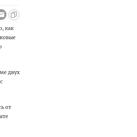
, как
сковые
ю
ме двух
с
сь от
ате