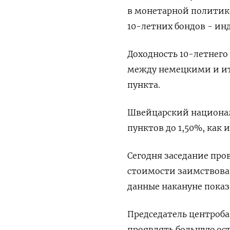
в монетарной политике 
10-летних бондов - инди
Доходность 10-летнего 
между немецкими и ит
пункта.
Швейцарский националь
пунктов до 1,50%, как
Сегодня заседание про
стоимости заимствован
данные накануне пока
Председатель центроба
проявлять большую ос