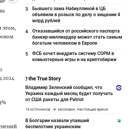
Бывшего зама Набиуллиной в ЦБ
3
ны
объявили в розыск по делу о хищении 4
млрд рублей
 этом,
Отказавшийся от российского паспорта
4
ровом
банкир-миллиардер может стать самым
богатым человеком в Европе
ФСБ хочет внедрить систему СОРМ в
5
комьютерные игры и на криптобиржи
о
ц 2024
63%
менений