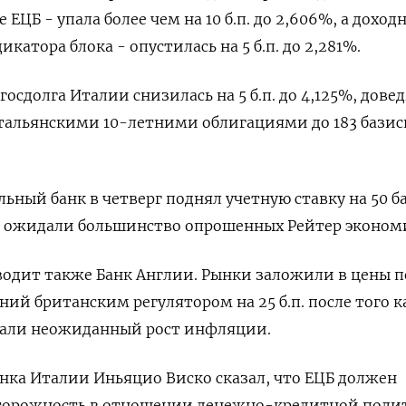
ЕЦБ - упала более чем на 10 б.п. до 2,606%, а доход
катора блока - опустилась на 5 б.п. до 2,281%.
госдолга Италии снизилась на 5 б.п. до 4,125%, довед
альянскими 10-летними облигациями до 183 базис
ный банк в четверг поднял учетную ставку на 50 б
 и ожидали большинство опрошенных Рейтер эконом
водит также Банк Англии. Рынки заложили в цены 
ий британским регулятором на 25 б.п. после того к
зали неожиданный рост инфляции.
нка Италии Иньяцио Виско сказал, что ЕЦБ должен
торожность в отношении денежно-кредитной поли