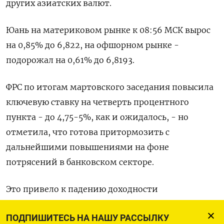
других азиатских валют.
Юань на материковом рынке к 08:56 МСК вырос
на 0,85% до​ 6,822​, на офшорном рынке -
подорожал на 0,61% до 6,8193.
ФРС по итогам мартовского заседания повысила
ключевую ставку на четверть процентного
пункта - до 4,75-5%, как и ожидалось, - но
отметила, что готова притормозить с
дальнейшими повышениями на фоне
потрясений в банковском секторе.
Это привело к падению доходности
казначейских облигаций США вдоль всей кривой
ПОДПИШИТЕСЬ НА НАШУ РАССЫЛКУ
и оказало давление на доллар, тем самым подняв