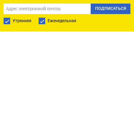
азиатские валюты, включая юань, который в
ПОДПИСАТЬСЯ
какой-то момент укрепился до 6,8340 в начале
Утренняя
Еженедельная
торгов, что является самым сильным
показателем с середины февраля.
Председатель Федрезерва Джером Пауэлл
отметил, что потрясения в банковской сфере
представляют собой риск кредитного кризиса со
значительными последствиями для экономики.
Некоторые члены руководства ФРС ожидают еще
одного повышения ставки на 25 б.п. до конца
этого года.
«ФРС только что подтвердила, что повышение
процентных ставок завершается, и вместо