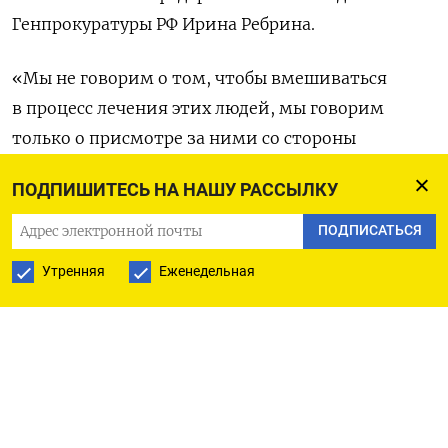
Генпрокуратуры РФ Ирина Ребрина.
«Мы не говорим о том, чтобы вмешиваться
в процесс лечения этих людей, мы говорим
только о присмотре за ними со стороны
специальных уполномоченных органов.
ПОДПИШИТЕСЬ НА НАШУ РАССЫЛКУ
О получении информации от тех же соседей,
близких родственников о том, как они живут,
ПОДПИСАТЬСЯ
что у них в головах затевается, чтобы, не дай бог,
Утренняя
Еженедельная
не навредить нашим детям», —
сказала
Ребрина
на заседании в Госдуме.
По ее словам, соответствующая идея возникла
у Генпрокуратуры еще в октябре. Глава МВД
Владимир Колокольцев тогда же говорил, что