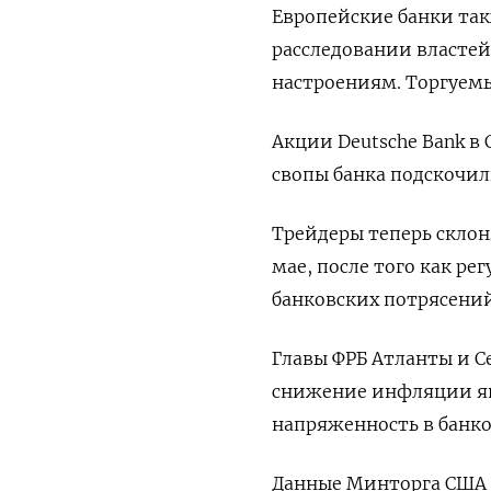
Европейские банки так
расследовании властей 
настроениям. Торгуемы
Акции Deutsche Bank в
свопы банка подскочил
Трейдеры теперь склон
мае, после того как р
банковских потрясений
Главы ФРБ Атланты и С
снижение инфляции яв
напряженность в банко
Данные Минторга США в