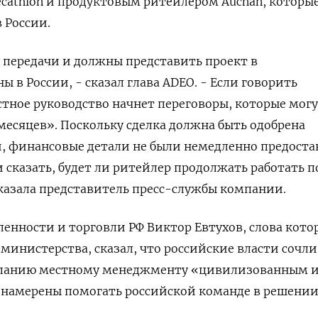
cathlon и продуктовым ритейлером Auchan, которы
 России.
 передачи и должны представить проект в
 в России, - сказал глава ADEO. - Если говорить
стное руководство начнет переговоры, которые мог
месяцев». Поскольку сделка должна быть одобрена
, финансовые детали не были немедленно предоста
 сказать, будет ли ритейлер продолжать работать п
 сказала представитель пресс-службы компании.
нности и торговли РФ Виктор Евтухов, слова кото
 министерства, сказал, что российские власти сочли
мпанию местному менеджменту «цивилизованным 
 намерены помогать российской команде в решени