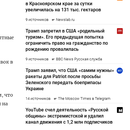
олтные
вок в
, что
 на