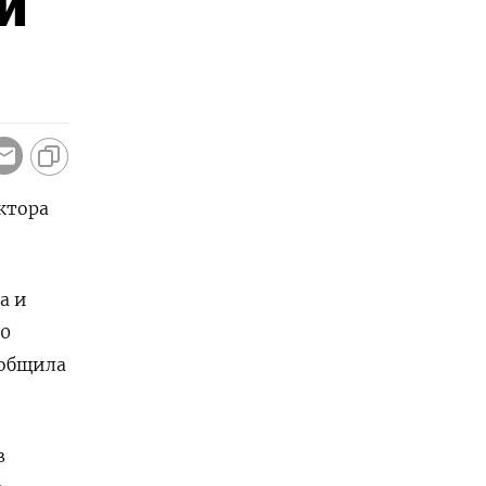
й
ктора
а и
00
ообщила
в