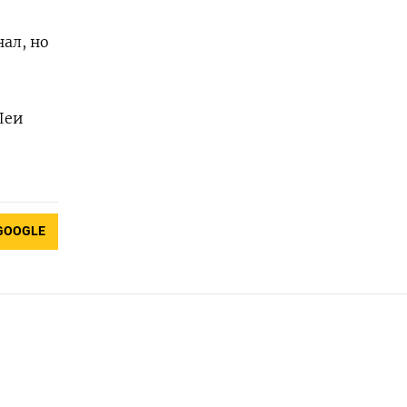
ал, но
Леи
GOOGLE