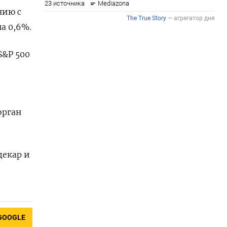
нию с
а 0,6%.
S&P 500
орган
декар и
GOOGLE