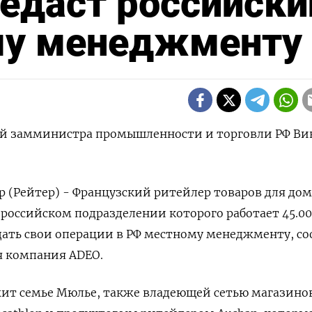
редаст российски
му менеджменту
й замминистра промышленности и торговли РФ Ви
(Рейтер) - Французский ритейлер товаров для дом
в российском подразделении которого работает 45.0
дать свои операции в РФ местному менеджменту, с
я компания ADEO.
жит семье Мюлье, также владеющей сетью магазино