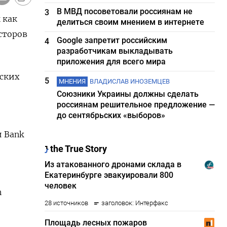
В МВД посоветовали россиянам не
3
 как
делиться своим мнением в интернете
сторов
Google запретит российским
4
разработчикам выкладывать
приложения для всего мира
ских
5
МНЕНИЯ
ВЛАДИСЛАВ ИНОЗЕМЦЕВ
Союзники Украины должны сделать
россиянам решительное предложение —
до сентябрьских «выборов»
и Bank
n