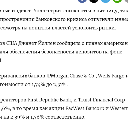
овные индексы Уолл-стрит снижаются в пятницу, так
спространения банковского кризиса отпугнули инве
несмотря на попытки властей успокоить рынки.
ов США Джанет Йеллен сообщила о планах американ
для обеспечения безопасности депозитов на фоне
.
канских банков JPMorgan Chase & Co , Wells Fargo 
стоимости от 1,74% до 2,31%.
диторов First Republic Bank, и Truist Financial Corp
1,6%, в то время как акции PacWest Bancorp и Wester
ли на 2,39% и 1,76% соответственно.