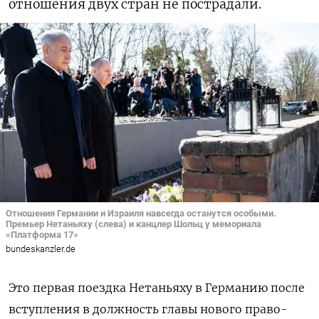
отношения двух стран не пострадали.
Отношения Германии и Израиля навсегда останутся особыми.
Премьер Нетаньяху (слева) и канцлер Шольц у мемориала
«Платформа 17»
bundeskanzler.de
Это первая поездка Нетаньяху в Германию после
вступления в должность главы нового право-