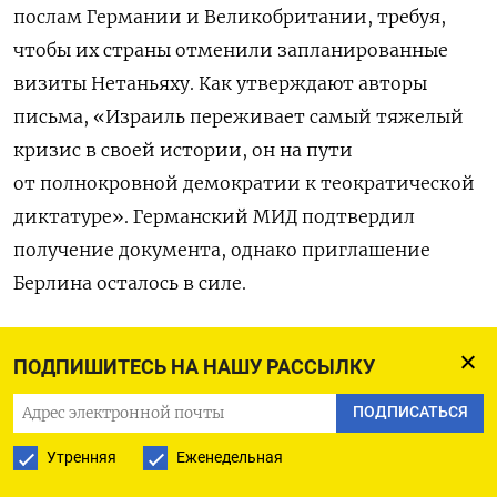
послам Германии и Великобритании, требуя,
чтобы их страны отменили запланированные
визиты Нетаньяху. Как утверждают авторы
письма, «Израиль переживает самый тяжелый
кризис в своей истории, он на пути
от полнокровной демократии к теократической
диктатуре». Германский МИД подтвердил
получение документа, однако приглашение
Берлина осталось в силе.
Причина кризиса — новое коалиционное
ПОДПИШИТЕСЬ НА НАШУ РАССЫЛКУ
правительство, которое партия Нетаньяху
«Ликуд» сформировало с рядом
ПОДПИСАТЬСЯ
националистических и ультраортодоксальных
Утренняя
Еженедельная
партий после пятых по счету внеочередных