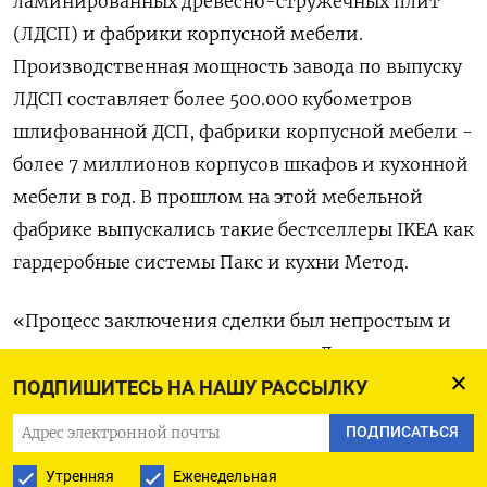
ламинированных древесно-стружечных плит
(ЛДСП) и фабрики корпусной мебели.
Производственная мощность завода по выпуску
ЛДСП составляет более 500.000 кубометров
шлифованной ДСП, фабрики корпусной мебели -
более 7 миллионов корпусов шкафов и кухонной
мебели в год. В прошлом на этой мебельной
фабрике выпускались такие бестселлеры IKEA как
гардеробные системы Пакс и кухни Метод.
«Процесс заключения сделки был непростым и
достаточно продолжительным... Для нас покупка
завода не конец пути, а всего лишь начало: мы
ПОДПИШИТЕСЬ НА НАШУ РАССЫЛКУ
пришли с конкретным планом по долгосрочному
ПОДПИСАТЬСЯ
развитию этого уникального для России
Утренняя
Еженедельная
производства», - цитирует сообщение ООО