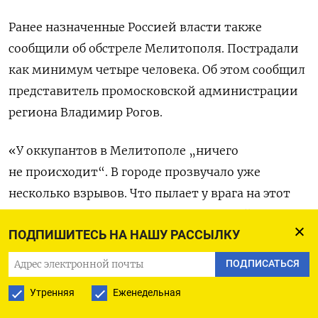
Ранее назначенные Россией власти также
сообщили об обстреле Мелитополя. Пострадали
как минимум четыре человека. Об этом сообщил
представитель промосковской администрации
региона Владимир Рогов.
«У оккупантов в Мелитополе „ничего
не происходит“. В городе прозвучало уже
несколько взрывов. Что пылает у врага на этот
раз, выясняем. Ждем хороших новостей
ПОДПИШИТЕСЬ НА НАШУ РАССЫЛКУ
от ВСУ», — сообщил мэр города Иван Федоров.
По его данным, в результате взрыва была
ПОДПИСАТЬСЯ
разрушена казарма с российскими военными.
Утренняя
Еженедельная