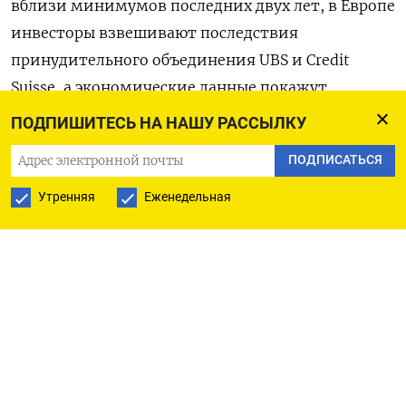
вблизи минимумов последних двух лет, в Европе
инвесторы взвешивают последствия
принудительного объединения UBS и Credit
Suisse, а экономические данные покажут,
насколько рыночные катаклизмы повышают
ПОДПИШИТЕСЬ НА НАШУ РАССЫЛКУ
вероятность рецессии.
ПОДПИСАТЬСЯ
Ниже следует обзор важнейших для рынков
Утренняя
Еженедельная
событий предстоящей недели:
1/ НЕ РАСТЕТ CoCos
Квартал выдался небывалый, что и сказать.
Начался он с рекордного для январей ажиотажа,
поскольку инвесторы накинулись на дешевые
акции. Учитывая, что «пик ставок» был уже