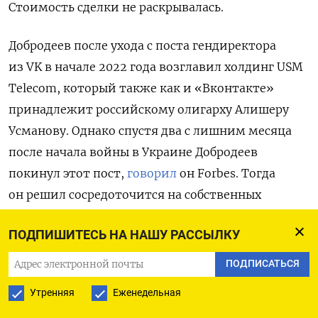
Стоимость сделки не раскрывалась.
Добродеев после ухода с поста гендиректора
из VK в начале 2022 года возглавил холдинг USM
Telecom, который также как и «Вконтакте»
принадлежит российскому олигарху Алишеру
Усманову. Однако спустя два с лишним месяца
после начала войны в Украине Добродеев
покинул этот пост,
говорил
он Forbes. Тогда
он решил сосредоточится на собственных
проектах и рассказал о планах инвестировать
ПОДПИШИТЕСЬ НА НАШУ РАССЫЛКУ
в IT-бизнес в странах СНГ.
ПОДПИСАТЬСЯ
Утренняя
Еженедельная
ПОДПИСАТЬСЯ НА ТЕЛЕГРАМ