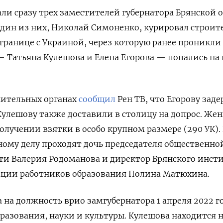
и сразу трех заместителей губернатора Брянской 
Один из них, Николай Симоненко, курировал строит
ранице с Украиной, через которую ранее проникли
— Татьяна Кулешова и Елена Егорова — попались на 
нительных органах
сообщил
Рен ТВ, что Егорову зад
Кулешову также доставили в столицу на допрос. Же
получении взятки в особо крупном размере (290 УК).
ому делу проходят дочь председателя общественно
ти Валерия Родоманова и директор Брянского инст
ции работников образования Полина Матюхина.
 на должность врио замгубернатора 1 апреля 2022 го
разования, науки и культуры. Кулешова находится н