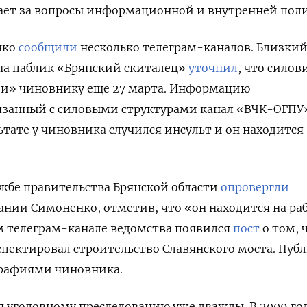
чает за вопросы информационной и внутренней пол
нко
сообщили
несколько телеграм-каналов. Близки
на паблик «Брянский скиталец»
уточнил
, что силов
и» чиновнику еще 27 марта. Информацию
язанный с силовыми структурами канал «ВЧК-ОГПУ
ьтате у чиновника случился инсульт и он находится
жбе правительства Брянской области
опровергли
нии Симоненко, отметив, что «он находится на ра
м телеграм-канале ведомства появился
пост
о том, 
пектировал строительство Славянского моста. Пуб
рафиями чиновника.
 уголовному преследованию уже дважды. В 2009 го