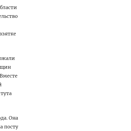
области
ельство
взятке
ержали
нщин
 Вместе
й
итута
да. Она
а посту