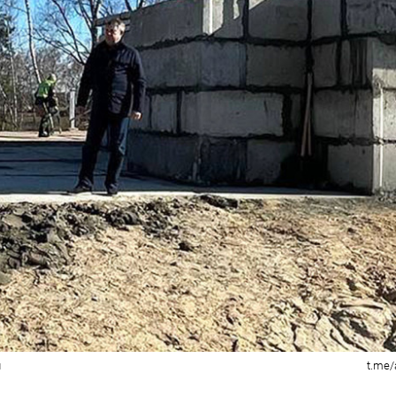
и
t.me