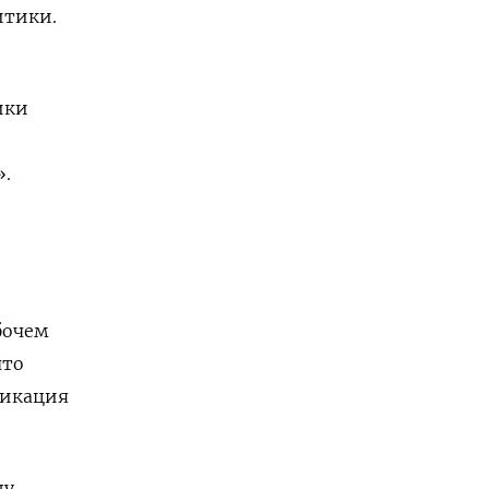
итики.
й
ики
».
бочем
что
ликация
ду