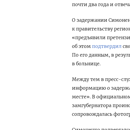
почти два года и отве
О задержании Симоне
к правительству регио
«предъявили претензи
об этом
подтвердил
св
По его данным, в резул
в больнице.
Между тем в пресс-слу
информацию о задержа
месте». В официально
замгубернатора проинс
сопровождалась фотог
Симоненко подвергался