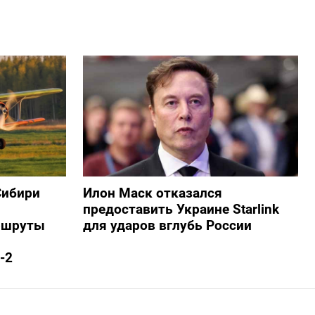
Сибири
Илон Маск отказался
предоставить Украине Starlink
ршруты
для ударов вглубь России
-2