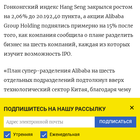
Гонконгский индекс Hang Seng закрылся ростом
на 2,06% до 20.192,40​ пункта, а акции Alibaba
Group Holding поднялись примерно на 15% после
того, как компания сообщила о плане разделить
бизнес на шесть компаний, каждая из которых
изучит возможность IPO.
«План супер-разделения Alibaba на шесть
отдельных подразделений подтолкнул вверх
технологический сектор Китая, благодаря чему
по рынкам прокатилась волна позитива, -
сказала Сюзанна Стритер из Hargreaves Lansdown.
ПОДПИШИТЕСЬ НА НАШУ РАССЫЛКУ
ПОДПИСАТЬСЯ
»Ожидается, что другие крупные китайские
технологические гиганты могут предпринять
Утренняя
Еженедельная