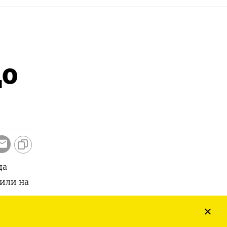
до
да
 или на