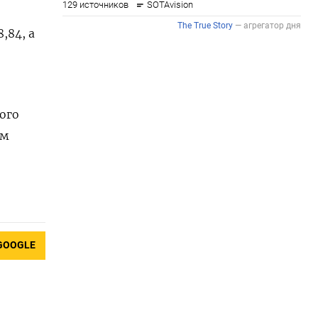
,84, а
ого
ом
GOOGLE