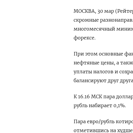
МОСКВА, 30 мар (Рейтер
скромные разнонаправл
многомесячный миниму
форексе.
При этом основные фа
нефтяные цены, а такж
уплаты налогов и сохр
балансируют друг друга
К 16.16 МСК пара долла
рубль набирает 0,1%.
Пара евро/рубль котиров
отметившись на худшем