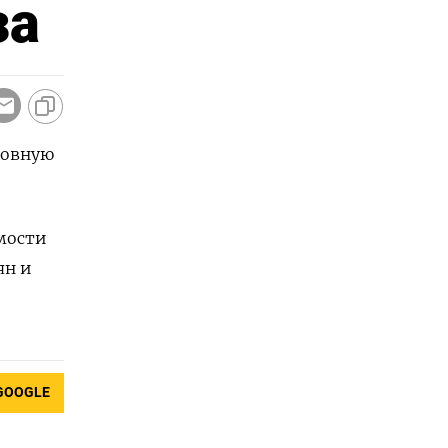
за
новную
мости
ян и
GOOGLE