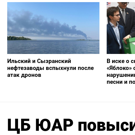
Ильский и Сызранский
В иске о 
нефтезаводы вспыхнули после
«Яблоко» 
атак дронов
нарушении
песни и п
ЦБ ЮАР повыси