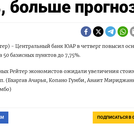
%, больше прогно
тер) - Центральный банк ЮАР в четверг повысил ос
 50 базисных пунктов до 7,75%.
ых Рейтер экономистов ожидали увеличения стои
.п. (Бхаргав Ачарья, Копано Гумби, Анаит Мириджан
мбо)
АМ
ПОДПИСАТЬСЯ В 