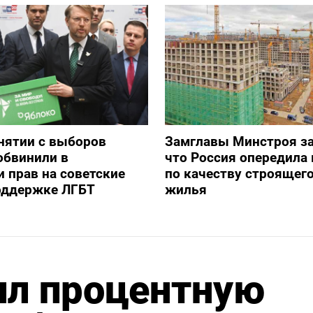
снятии с выборов
Замглавы Минстроя за
обвинили в
что Россия опередила 
 прав на советские
по качеству строящег
оддержке ЛГБТ
жилья
л процентную