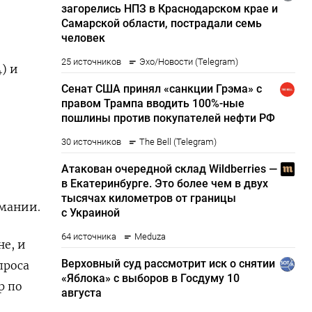
) и
рмании.
е, и
проса
р по