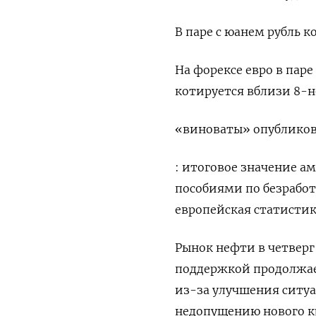
В паре с юанем рубль к
На форексе евро в паре
котируется вблизи 8-
«виноваты» опубликов
: итоговое значение а
пособиями по безработ
европейская статисти
Рынок нефти в четверг
поддержкой продолжае
из-за улучшения ситу
недопущению нового к