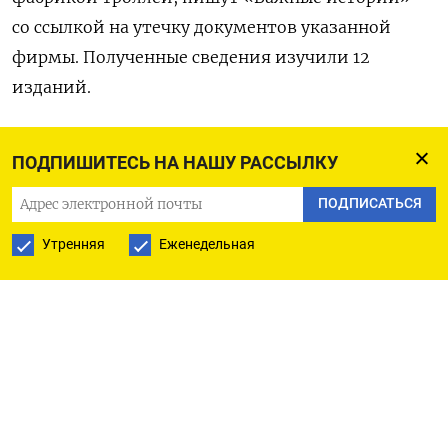
со ссылкой на утечку документов указанной
фирмы. Полученные сведения изучили 12
изданий.
Основателями «Вулкана» являются Антон
ПОДПИШИТЕСЬ НА НАШУ РАССЫЛКУ
Марков и Александр Иржавский.
На сайте
указано, что компания занимается анализом
ПОДПИСАТЬСЯ
защищенности аппаратных и программных
Утренняя
Еженедельная
комплексов, а также исследованием
безопасности микроэлектронных устройств.
В ней работает более 130 человек, в 2021 году
ее выручка превысила миллиард рублей.
Среди клиентов «Вулкана» — войсковая часть
33949, под которой скрывается одно