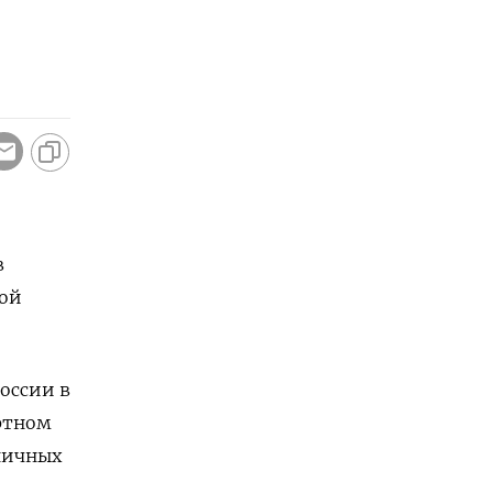
в
ной
оссии в
ртном
ничных