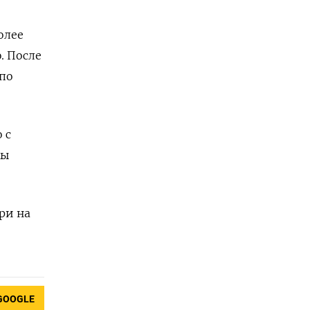
олее
. После
 по
 с
ны
ри на
GOOGLE