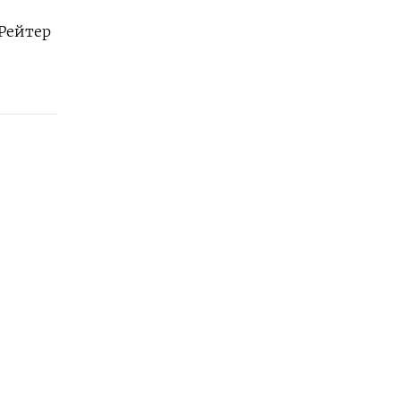
Рейтер
GOOGLE
жения
Наши партнеры