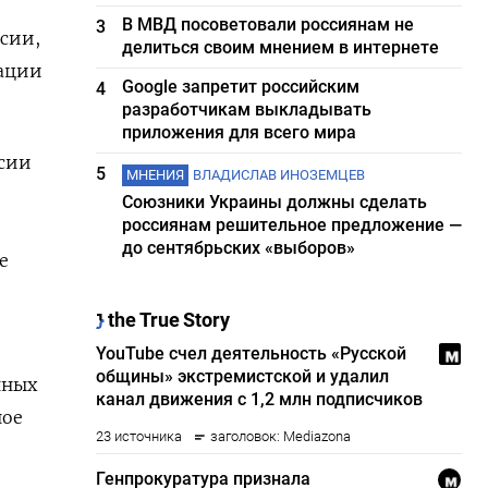
В МВД посоветовали россиянам не
3
сии,
делиться своим мнением в интернете
рации
Google запретит российским
4
разработчикам выкладывать
приложения для всего мира
ссии
5
МНЕНИЯ
ВЛАДИСЛАВ ИНОЗЕМЦЕВ
Союзники Украины должны сделать
россиянам решительное предложение —
до сентябрьских «выборов»
е
нных
ное