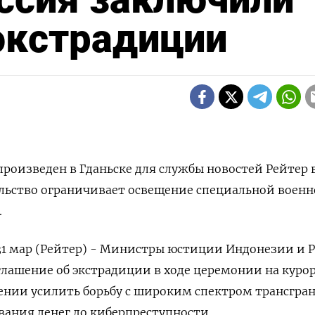
экстрадиции
роизведен в Гданьске для службы новостей Рейтер 
ельство ограничивает освещение специальной воен
.
31 мар (Рейтер) - Министры юстиции Индонезии и Р
лашение об экстрадиции в ходе церемонии на куро
лении усилить борьбу с широким спектром трансгра
ания денег до киберпреступности.