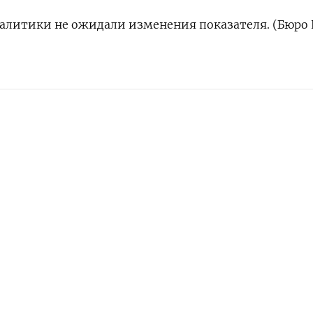
алитики не ожидали изменения показателя. (Бюро 
АМ
ПОДПИСАТЬСЯ В 
НАШУ РАССЫЛКУ
ПОДПИСАТЬСЯ
едельная
Times
Подписывайтесь на нас
Прило
iOS