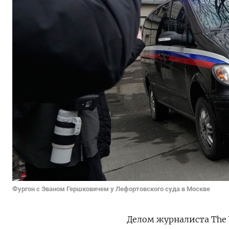
Фургон с Эваном Гершковичем у Лефортовского суда в Москве
Делом журналиста The W