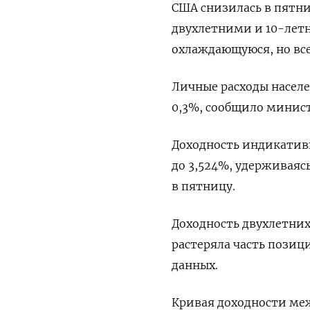
США снизилась в пятн
двухлетними и 10-летн
охлаждающуюся, но вс
Личные расходы населе
0,3%, сообщило минист
Доходность индикативн
до 3,524%, удерживаяс
в пятницу.
Доходность двухлетних 
растеряла часть позиц
данных.
Кривая доходности ме