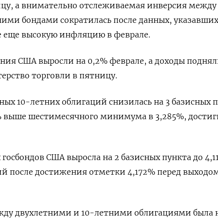
ицу, а внимательно отслеживаемая инверсия между
ими бондами сократилась после данных, указавших
е еще высокую инфляцию в феврале.
ния США выросли на 0,2% феврале, а доходы поднял
ерство торговли в пятницу.
ых 10-летних облигаций снизилась на 3 базисных 
ь выше шестимесячного минимума в 3,285%, достиг
госбондов США выросла на 2 базисных пункта до 4,1
ий после достижения отметки 4,172% перед выходо
жду двухлетними и 10-летними облигациями была 