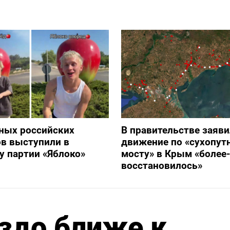
ных российских
В правительстве заяви
в выступили в
движение по «сухопут
 партии «Яблоко»
мосту» в Крым «более
восстановилось»
здо ближе к