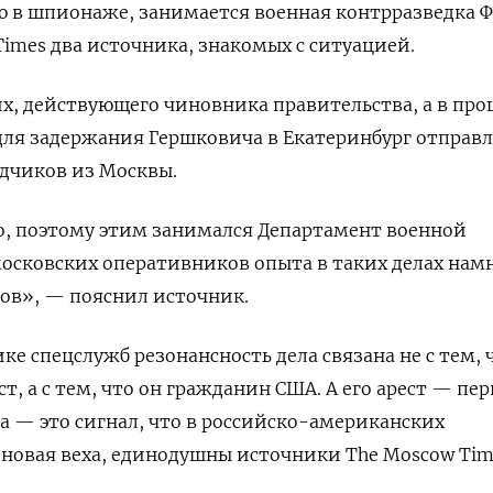
ю в шпионаже, занимается военная контрразведка Ф
imes два источника, знакомых с ситуацией.
их, действующего чиновника правительства, а в пр
для задержания Гершковича в Екатеринбург отправ
дчиков из Москвы.
о, поэтому этим занимался Департамент военной
московских оперативников опыта в таких делах нам
лов», — пояснил источник.
ике спецслужб резонансность дела связана не с тем, 
, а с тем, что он гражданин США. А его арест — пе
да — это сигнал, что в российско-американских
новая веха, единодушны источники The Moscow Tim