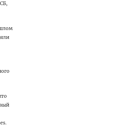
СБ,
ошлом
ляли
ного
что
рвый
es.