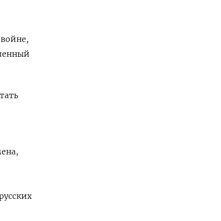
 войне,
вленный
тать
ена,
,
русских