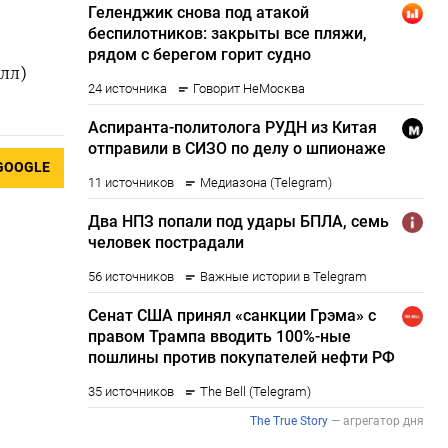
лл)
GOOGLE