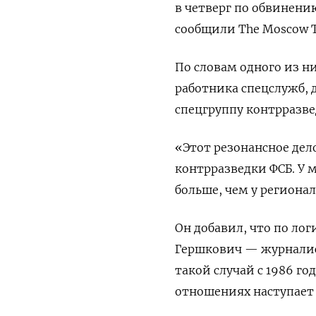
в четверг по обвинени
сообщили The Moscow T
По словам одного из н
работника спецслужб, 
спецгруппу контрразве
«Этот резонансное дел
контрразведки ФСБ. У 
больше, чем у региона
Он добавил, что по лог
Гершкович — журналист
такой случай с 1986 го
отношениях наступает 