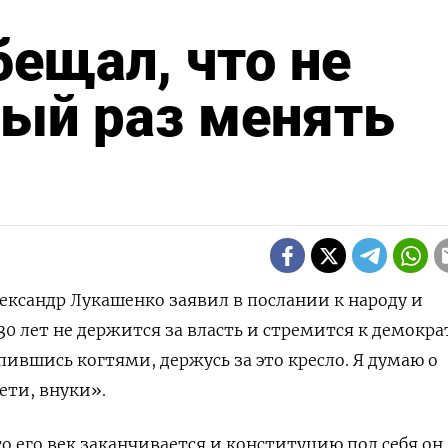
ещал, что не
тый раз менять
ександр Лукашенко заявил в послании к народу и
30 лет не держится за власть и стремится к демокра
пившись когтями, держусь за это кресло. Я думаю о
ети, внуки».
о его век заканчивается и конституцию под себя он