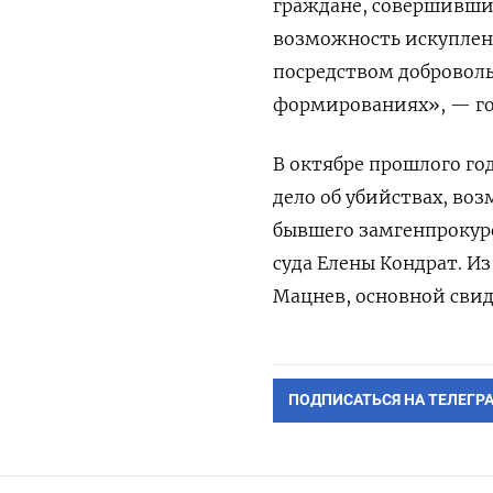
граждане, совершившие
возможность искуплен
посредством добровол
формированиях», — гов
В октябре прошлого го
дело об убийствах, во
бывшего замгенпрокуро
суда Елены Кондрат. И
Мацнев, основной свид
ПОДПИСАТЬСЯ НА ТЕЛЕГР