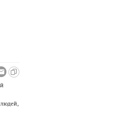
ой
 людей,