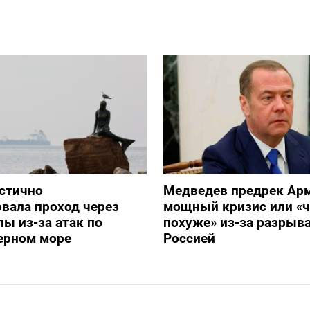
стично
Медведев предрек Ар
вала проход через
мощный кризис или «ч
ы из-за атак по
похуже» из-за разрыва
ерном море
Россией