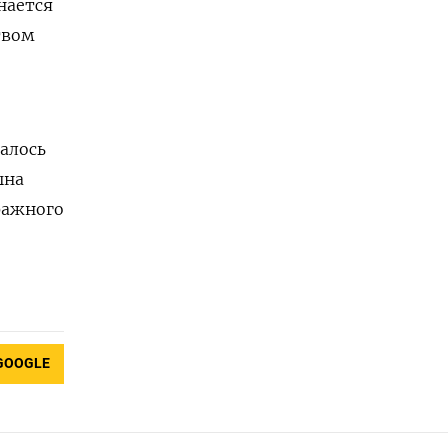
нается
твом
алось
ына
ражного
GOOGLE