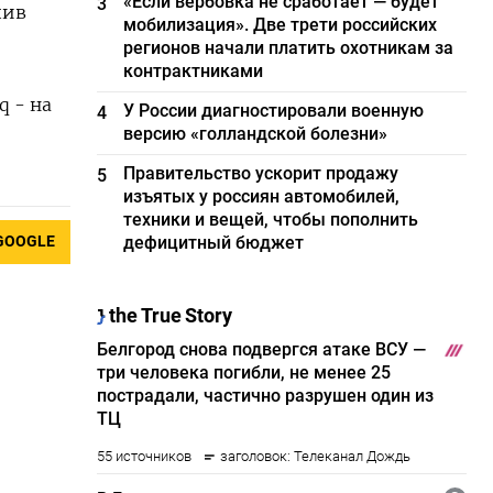
«Если вербовка не сработает — будет
3
пив
мобилизация». Две трети российских
регионов начали платить охотникам за
контрактниками
q - на
У России диагностировали военную
4
версию «голландской болезни»
Правительство ускорит продажу
5
изъятых у россиян автомобилей,
техники и вещей, чтобы пополнить
GOOGLE
дефицитный бюджет