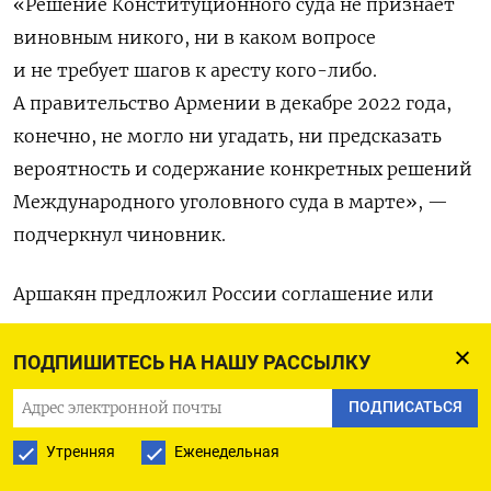
«
Решение Конституционного суда не признает
виновным никого, ни в каком вопросе
и не требует шагов к аресту кого-либо.
А правительство Армении в декабре 2022 года,
конечно, не могло ни угадать, ни предсказать
вероятность и содержание конкретных решений
Международного уголовного суда в марте», —
подчеркнул чиновник.
Аршакян предложил России соглашение или
другие варианты урегулирования возможных
проблем из-за решения суда. Он заверил, что
ПОДПИШИТЕСЬ НА НАШУ РАССЫЛКУ
Ереван услышал опасения РФ и готов работать
ПОДПИСАТЬСЯ
над укреплением двусторонних отношений.
Утренняя
Еженедельная
Конституционный суд