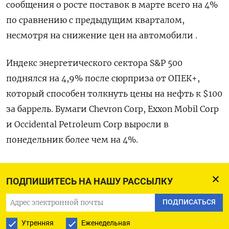
сообщения о росте поставок в марте всего на 4%
по сравнению с предыдущим кварталом,
несмотря на снижение цен на автомобили .
Индекс энергетического сектора S&P 500
поднялся на 4,9% после сюрприза от ОПЕК+,
который способен толкнуть цены на нефть к $100
за баррель. Бумаги Chevron Corp, Exxon Mobil Corp
и Occidental Petroleum Corp выросли в
понедельник более чем на 4%.
Однако перспектива повышения цены на нефть
ПОДПИШИТЕСЬ НА НАШУ РАССЫЛКУ
усилила инфляционные опасения на Уолл-
стрит; всего несколько дней назад казалось, что
ПОДПИСАТЬСЯ
ФРС может вскоре прекратить агрессивную
Утренняя
Еженедельная
кампанию ужесточения ДКП, так как инфляция