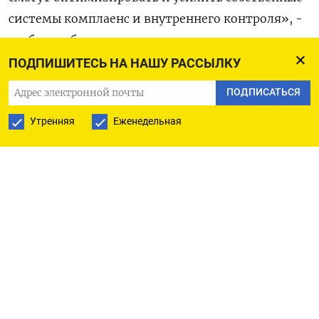
системы комплаенс и внутреннего контроля», -
сообщила биржа.
ПОДПИШИТЕСЬ НА НАШУ РАССЫЛКУ
Компания «ПроКомплаенс» – лидер в области
ПОДПИСАТЬСЯ
технологий искусственного интеллекта для
выявления и противодействия неправомерному
Утренняя
Еженедельная
использованию инсайдерской информации,
манипулированию рынком и отмыванию
доходов, полученных преступным путем. (Елена
Фабричная. Редактор Марина Боброва)
ПОДПИСАТЬСЯ НА ТЕЛЕГРАМ
ПОДПИСАТЬСЯ В GOOGLE