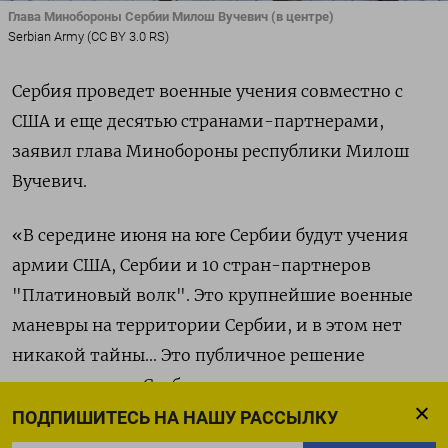
Глава Минобороны Сербии Милош Вучевич (в центре)
Serbian Army (CC BY 3.0 RS)
Сербия проведет военные учения совместно с
США и еще десятью странами-партнерами,
заявил глава Минобороны республики Милош
Вучевич.
«В середине июня на юге Сербии будут учения
армии США, Сербии и 10 стран-партнеров
"Платиновый волк". Это крупнейшие военные
маневры на территории Сербии, и в этом нет
никакой тайны... Это публичное решение
правительства Сербии, которое две недели назад
одобрило эти маневры», — сказал Вучевич в
ПОДПИШИТЕСЬ НА НАШУ РАССЫЛКУ
эфире телеканала B92 (
цитата
по РИА