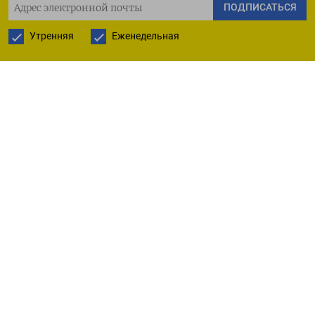
ПОДПИСАТЬСЯ
«Новости»).
Утренняя
Еженедельная
До начала вторжения России в Украину в
феврале 2022 года руководство Сербии приняло
решение о прекращении всех военных учений с
иностранными государствами. Однако в марте
этого года представитель Госдепа США Дерек
Шолле поблагодарил Белград за решение
провести на своей территории маневры.
Учения «Платиновый волк» проходили на базе
«Юг» рядом с городом Буяновац с 2014 года. В
2021 году в них приняли участие
военнослужащие США, Великобритании,
Франции, Венгрии, Румынии, Болгарии,