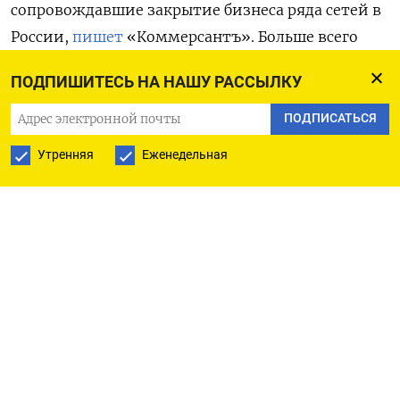
сопровождавшие закрытие бизнеса ряда сетей в
России,
пишет
«Коммерсантъ». Больше всего
недополучили прибыль Inditex
(бренды Zara,
ПОДПИШИТЕСЬ НА НАШУ РАССЫЛКУ
Bershka, Massimo
Dutti
и др., более $300 млн),
IKEA ($400 млн) и H&M
($363 млн). Только на эти
ПОДПИСАТЬСЯ
три компании приходится миллиард долларов
Утренняя
Еженедельная
общих потерь.
Еще $140 млн потеряла французская сеть
Decathlon. Также убыток более чем в $200 млн
получили ретейлеры люксового сегмента:
итальянский Moncler
и французский Hermes.
Значительные убытки может понести и
японская Uniqlo, которая не объявила о решении
уйти из России, отметил один из источников.