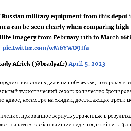
 Russian military equipment from this depot 
mea can be seen clearly when comparing high
llite imagery from February 11th to March 16t
pic.twitter.com/wM6YWO91fa
ady Africk (@bradyafr)
April 5, 2023
орудия появились даже на побережье, которому в э
вальный туристический сезон: количество брониро
ло вдвое, несмотря на скидки, достигающие трети ц
пление, призванное вернуть утраченные в результа
жет начаться «в ближайшие недели», сообщила 3 а