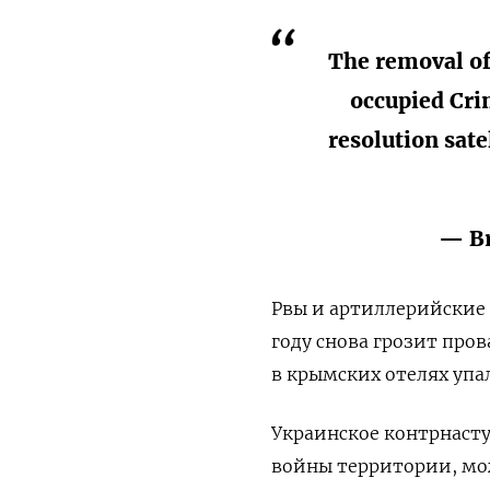
The removal of
occupied Cri
resolution sate
— Br
Рвы и артиллерийские 
году снова грозит про
в крымских отелях упа
Украинское контрнасту
войны территории, мо