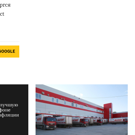
ргся
ct
GOOGLE