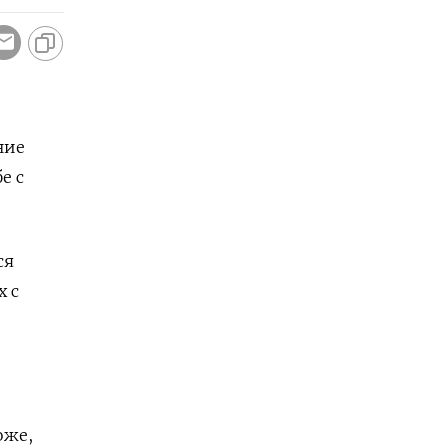
ние
е с
ся
 с
оже,