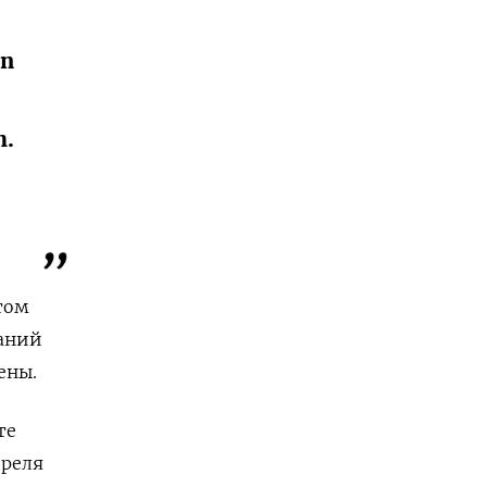
in
h.
том
ваний
ены.
те
преля