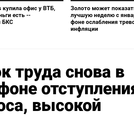
s купила офис у ВТБ,
Золото может показат
ьги есть --
лучшую неделю с янва
и БКС
фоне ослабления трево
инфляции
 труда снова в
фоне отступлени
оса, высокой