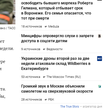
вко / ТАСС
ет
недели.
ере
и
та.
бы,