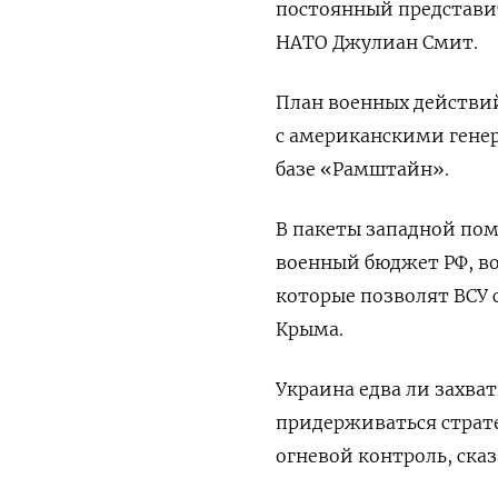
постоянный представи
НАТО Джулиан Смит.
План военных действи
с американскими гене
базе «Рамштайн».
В пакеты западной пом
военный бюджет РФ, во
которые позволят ВСУ с
Крыма.
Украина едва ли захва
придерживаться страт
огневой контроль, ск