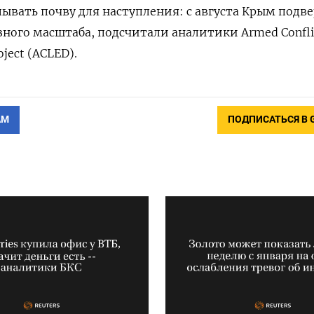
ывать почву для наступления: с августа Крым подве
зного масштаба, подсчитали аналитики Armed Confli
oject (ACLED).
АМ
ПОДПИСАТЬСЯ В 