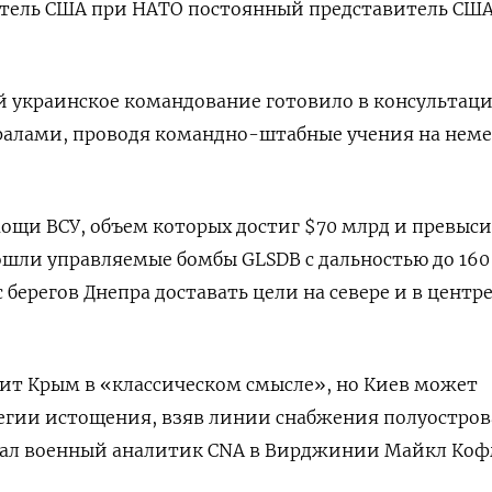
тель США при НАТО постоянный представитель США
й украинское командование готовило в консультац
ралами, проводя командно-штабные учения на нем
ощи ВСУ, объем которых достиг $70 млрд и превыс
шли управляемые бомбы GLSDB с дальностью до 160
 берегов Днепра доставать цели на севере и в центр
тит Крым в «классическом смысле», но Киев может
егии истощения, взяв линии снабжения полуостров
азал военный аналитик CNA в Вирджинии Майкл Коф