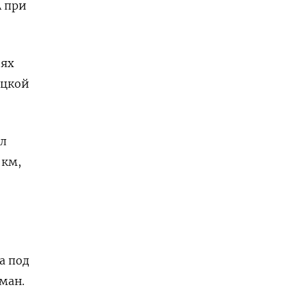
 при
иях
ецкой
ил
 км,
е
а под
ман.