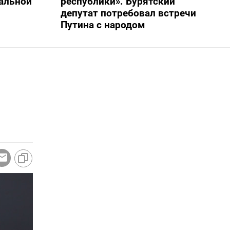
альной
республики». Бурятский
депутат потребовал встречи
Путина с народом