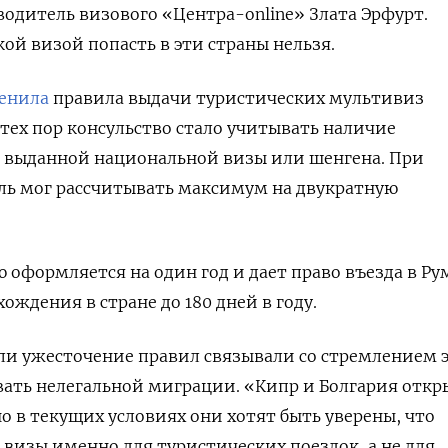
водитель визового «Центра-online» Злата Эрфурт.
ой визой попасть в эти страны нельзя.
енила
правила
выдачи туристических мультивиз
 тех пор консульство стало учитывать наличие
е выданной национальной визы или шенгена. При
ель мог рассчитывать максимум на
двукратную
 оформляется на один год и дает право въезда в Р
хождения в стране до 180 дней в году.
ли ужесточение правил связывали со стремлением 
ать нелегальной миграции. «Кипр и Болгария откр
о в текущих условиях они хотят быть уверены, что
визы именно для туристических поездок, а не для