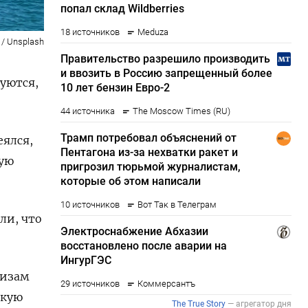
 / Unsplash
уются,
еялся,
вую
ли, что
визам
скую