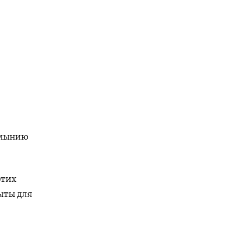
умынию
этих
ыты для