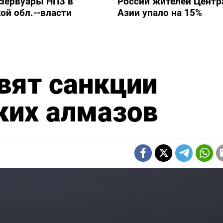
езервуары НПЗ в
России жителей Центр
ой обл.--власти
Азии упало на 15%
вят санкции
ких алмазов