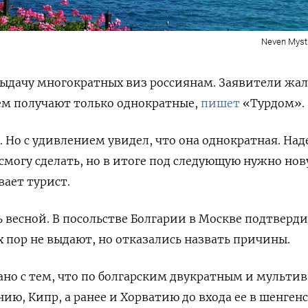
Neven Myst
выдачу многократных виз россиянам.
Заявители жал
ем получают только однократные,
пишет
«Турдом».
 Но с удивлением увидел, что она однократная. Над
 смогу сделать, но в итоге под следующую нужно но
вает турист.
 весной.
В посольстве Болгарии в Москве подтверди
 пор не выдают, но отказались назвать причины.
язано с тем, что по болгарским двукратным и мульти
ю, Кипр, а ранее и Хорватию до входа ее в шенген