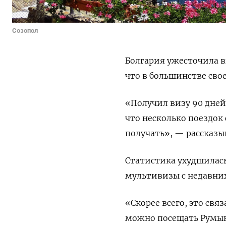
Созопол
Болгария ужесточила 
что в большинстве сво
«Получил визу 90 дней.
что несколько поездок
получать», — рассказы
Статистика ухудшилась
мультивизы с недавних
«Скорее всего, это св
можно посещать Румыни