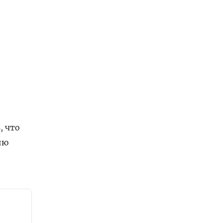
, что
ию