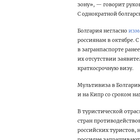
зону», — говорит руко
С однократной болгарск
Болгария негласно
изм
россиянам в октябре. С
в загранпаспорте ране
их отсутствии заявит
краткосрочную визу.
Мультивиза в Болгарию
и на Кипр со сроком на
В туристической отрас
стран противодействов
российских туристов, н
россияне запрашивают 