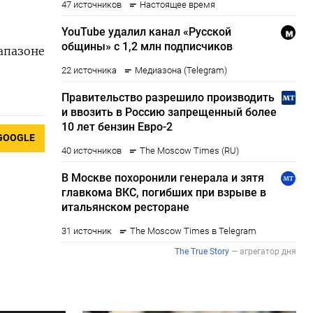
апазоне
GOOGLE