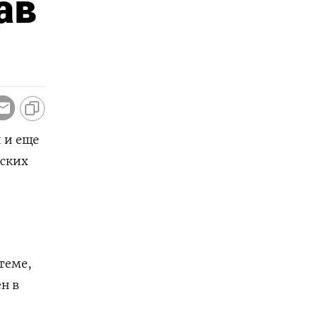
ав
 и еще
нских
теме,
н в