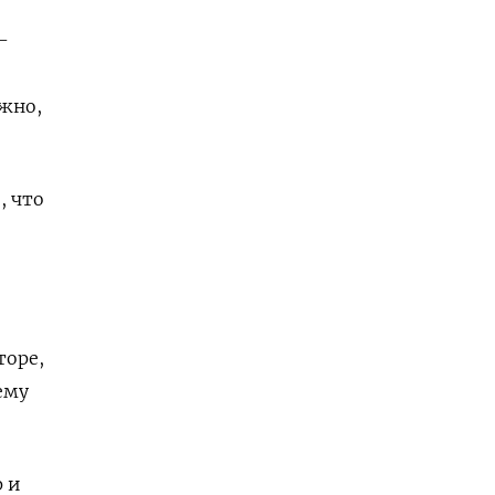
-
ожно,
, что
торе,
ему
р и