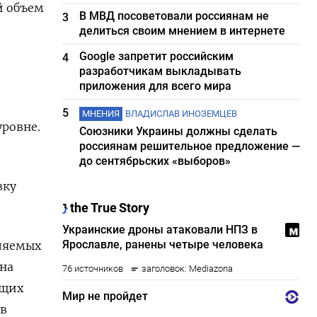
й объем
В МВД посоветовали россиянам не
3
делиться своим мнением в интернете
Google запретит российским
4
разработчикам выкладывать
приложения для всего мира
5
МНЕНИЯ
ВЛАДИСЛАВ ИНОЗЕМЦЕВ
ровне.
Союзники Украины должны сделать
россиянам решительное предложение —
до сентябрьских «выборов»
вку
вляемых
она
ущих
ов