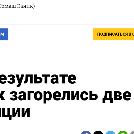
 Томаш Каник)
АМ
ПОДПИСАТЬСЯ В 
результате
к загорелись две
нции