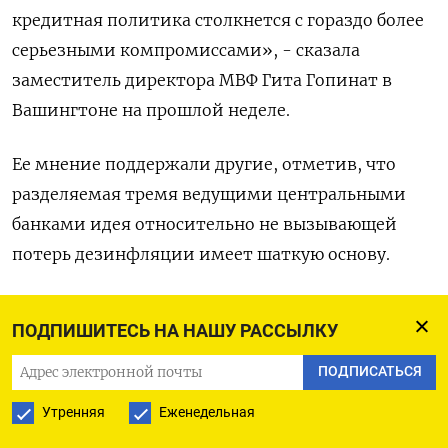
кредитная политика столкнется с гораздо более
серьезными компромиссами», - сказала
заместитель директора МВФ Гита Гопинат в
Вашингтоне на прошлой неделе.
Ее мнение поддержали другие, отметив, что
разделяемая тремя ведущими центральными
банками идея относительно не вызывающей
потерь дезинфляции имеет шаткую основу.
Гопинат добавила, что еще в истории еще не
ПОДПИШИТЕСЬ НА НАШУ РАССЫЛКУ
было примера, когда высокую инфляцию удалось
подавить без роста безработицы.
ПОДПИСАТЬСЯ
Утренняя
Еженедельная
ЗАМЕДЛЕНИЕ ИЛИ РЕЦЕССИЯ?