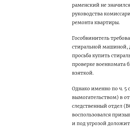
раменский не значился
руководства комиссари
ремонта квартиры.
Гособвинитель требов
стиральной машиной, д
просьба купить стира
проверке военкомата 
взяткой.
Однако именно по ч. 5 
вымогательством) в о
следственный отдел (В
воспользовался призы
и под угрозой доложит