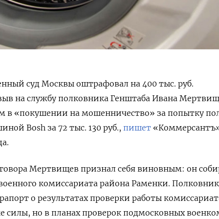
нный суд Москвы оштрафовал на 400 тыс. руб.
зыв на службу полковника Генштаба Ивана Мертвищ
м в «покушении на мошенничество» за попытку по
шиной Bosh
за 72 тыс. 130 руб.,
пишет
«Коммерсантъ»
а.
говора Мертвищев признал себя виновным: он соби
 военного комиссариата района Раменки. Полковник
рапорт о результатах проверки работы комиссариат
 силы, но в планах проверок подмосковных военко