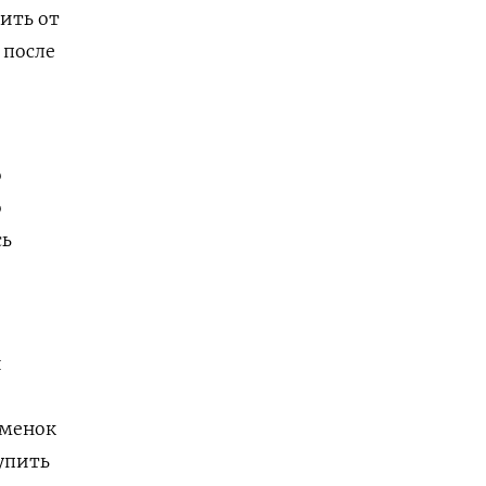
ить от
 после
о
о
сь
й
аменок
купить