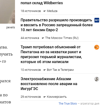
pexels
ева.
лучить
 со
рался
а по
матов