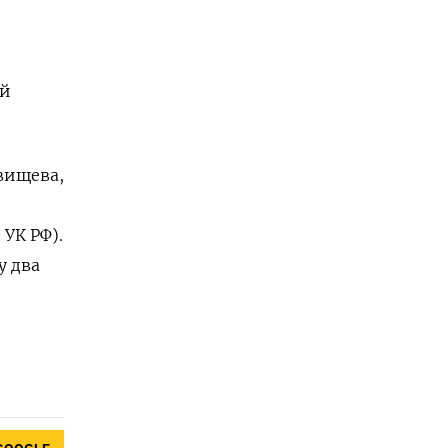
ой
вищева,
 УК РФ).
у два