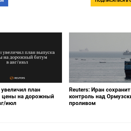
АМ
ПОДПИСАТЬСЯ В 
 увеличил план
Reuters: Иран сохранит
и цены на дорожный
контроль над Ормузск
вг/июл
проливом