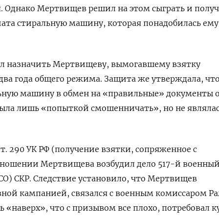
. Однако Мертвищев решил на этом сыграть и получ
ата стиральную машину, которая понадобилась ему
ал назначить Мертвищеву, вымогавшему взятку
ва года общего режима. Защита же утверждала, чт
льную машину в обмен на «правильные» документы 
была лишь «попыткой смошенничать», но не являла
ст. 290 УК РФ (получение взятки, сопряженное с
тношении Мертвищева возбудил дело 517-й военны
СО) СКР. Следствие установило, что Мертвищев
вной кампанией, связался с военным комиссаром Р
ь «наверх», что с призывом все плохо, потребовал 