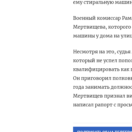
ему стиральную машин
Военный комиссар Рам
Мертвищева, которого
машины у дома на улиц
Несмотря на это, судь
который не успел поп
квалифицировать как пок
Он приговорил полковни
года занимать должнос
Мертвищев признал вин
написал рапорт с прось