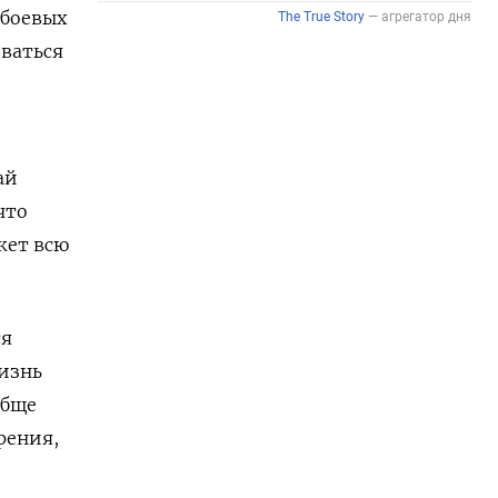
 боевых
ваться
ай
что
жет всю
ся
изнь
обще
рения,