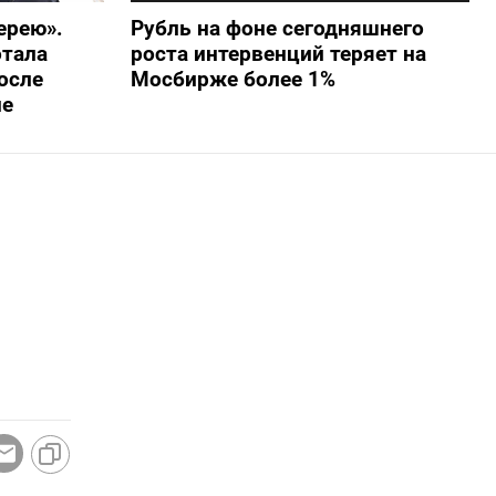
ерею».
Рубль на фоне сегодняшнего
отала
роста интервенций теряет на
осле
Мосбирже более 1%
не