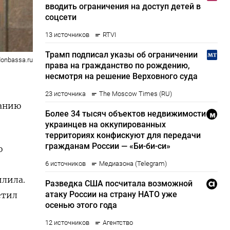
onbassa.ru
анию
о
илила.
етил