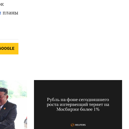
ок
и
планы
GOOGLE