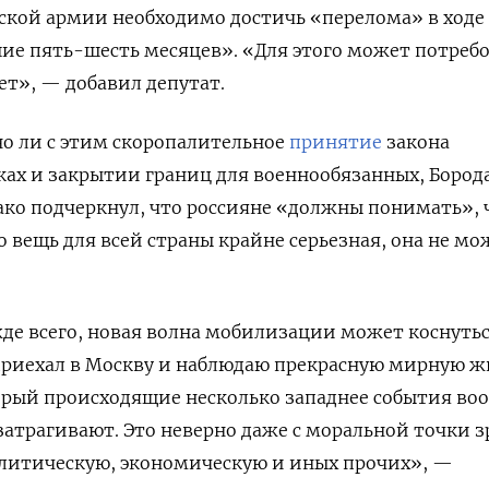
ской армии необходимо достичь «перелома» в ходе
ие пять-шесть месяцев». «Для этого может потребо
т», — добавил депутат.
ано ли с этим скоропалительное
принятие
закона
ках и закрытии границ для военнообязанных, Бород
ако подчеркнул, что россияне «должны понимать», 
о вещь для всей страны крайне серьезная, она не мо
жде всего, новая волна мобилизации может коснуть
 приехал в Москву и наблюдаю прекрасную мирную ж
орый происходящие несколько западнее события во
затрагивают. Это неверно даже с моральной точки з
олитическую, экономическую и иных прочих», —