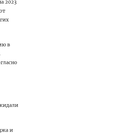
на 2023
 от
гих
ию в
.
огласно
ожидали
джа и