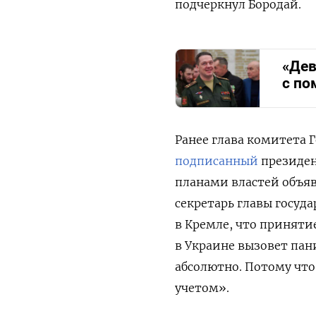
подчеркнул Бородай.
«Дев
с по
Ранее глава комитета 
подписанный
президен
планами властей объя
секретарь главы госуд
в Кремле, что принят
в Украине вызовет пан
абсолютно. Потому что
учетом».