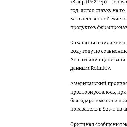
18 апр (Рейтер) - John
год, делая ставку на т
множественной миелом
продуктов фармпроизв
Компания ожидает скор
2023 году по сравнени
Аналитики оценивали п
данным Refinitiv.
Американский производ
прогнозировалось, при
благодаря высоким пр
показатель в $2,50 на 
Оригинал сообщения на