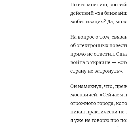
По его мнению, россий
действий «за ближайш
мобилизация? Да, може
На вопрос о том, связ
об электронных повест
прямо не ответил. Одн
война в Украине — «эт
страну не затронуть».
Он намекнул, что, пре
москвичей. «Сейчас я
огромного города, кот
никак практически не 
я уже не говорю про п