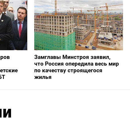
оров
Замглавы Минстроя заявил,
что Россия опередила весь мир
ветские
по качеству строящегося
БТ
жилья
ми