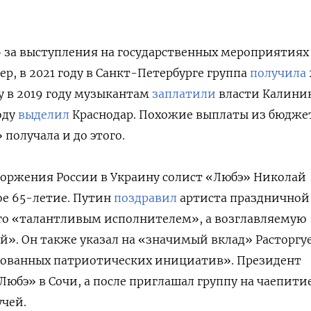
 за выступления на государственных мероприятиях
р, в 2021 году в Санкт-Петербурге группа
получила
у в 2019 году музыкантам
заплатили
власти Калинин
оду
выделил
Краснодар
. Похожие выплаты из бюдже
получала и до этого.
вторжения России в Украину солист «Любэ» Николай
ое 65-летие. Путин
поздравил
артиста праздничной
его «талантливым исполнителем», а возглавляемую
й». Он также указал на «значимый вклад» Расторгу
бованных патриотических инициатив». Президент
Любэ» в Сочи, а после приглашал группу на чаепити
чей.