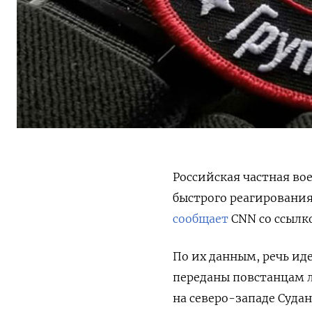
Российская частная во
быстрого реагирования
сообщает
CNN со ссылк
По их данным, речь ид
переданы
повстанцам 
на северо-западе Судан