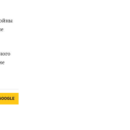
войны
ле
ного
ие
GOOGLE