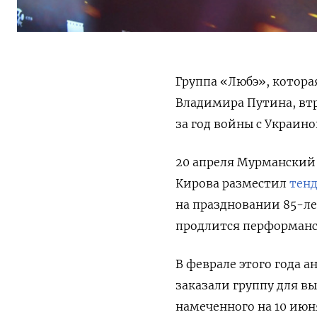
Группа «Любэ», котора
Владимира Путина, втр
за год войны с Украин
20 апреля Мурманский 
Кирова разместил
тен
на праздновании 85-ле
продлится перформанс,
В феврале этого года 
заказали группу для в
намеченного на 10 июн