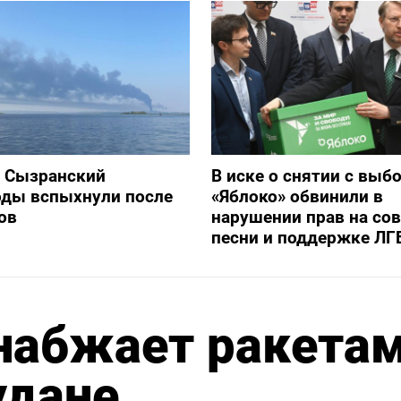
и Сызранский
В иске о снятии с выб
оды вспыхнули после
«Яблоко» обвинили в
ов
нарушении прав на со
песни и поддержке ЛГ
снабжает ракета
удане