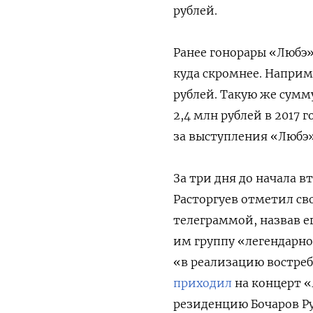
рублей.
Ранее гонорары «Любэ»
куда скромнее. Наприме
рублей. Такую же сумм
2,4 млн рублей в 2017 г
за выступления «Любэ» 
За три дня до начала 
Расторгуев отметил св
телеграммой, назвав 
им группу «легендарно
«в реализацию востре
приходил
на концерт «
резиденцию Бочаров Ру