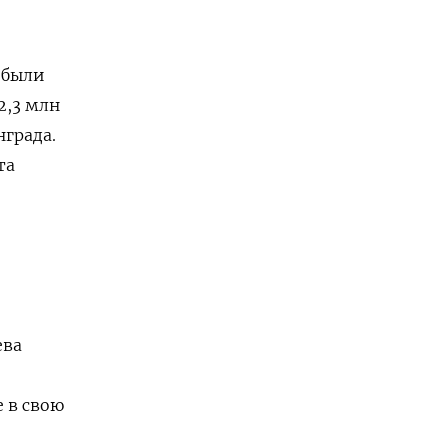
 были
2,3 млн
града.
та
ева
е в свою