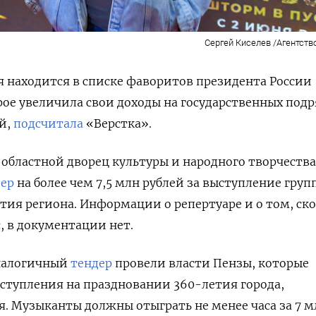
Сергей Киселев /Агентств
я находится в списке фаворитов президента России
ое увеличила свои доходы на государственных подр
ой,
подсчитала
«Верстка».
областной дворец культуры и народного творчеств
дер
на более чем 7,5 млн рублей за выступление груп
тия региона.
Информации о репертуаре и о том, ск
 в документации нет.
аналогичный
тендер
провели власти Пензы, которые
ыступления на праздновании 360-летия города,
я. Музыканты должны отыграть не менее часа за 7 м