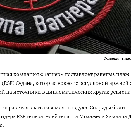
Скриншот видео
енная компания «Вагнер» поставляет ракеты Силам
 (RSF) Судана, которые воюют с регулярной армией 
ой на источники в дипломатических кругах региона
ет о ракетах класса «земля-воздух». Снаряды были
лидера RSF генерал-лейтенанта Мохамеда Хамдана Д
а.