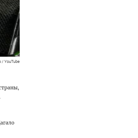
 / YouTube
страны,
.
агало