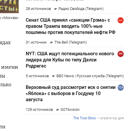
о «Москва»
ядах
а имени
пы
олько
лн