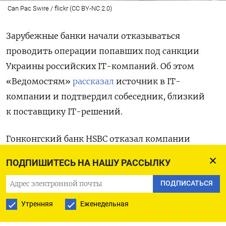
Can Pac Swire / flickr (CC BY-NC 2.0)
Зарубежные банки начали отказываться
проводить операции попавших под санкции
Украины р
оссийских IT-компаний. Об этом
«Ведомостям»
рассказал
источник в IT-
компании и подтвердил собеседник, близкий
к поставщику IT-решений.
Гонконгский банк HSBC отказал компании
из санкционного списка Украины в проведении
ПОДПИШИТЕСЬ НА НАШУ РАССЫЛКУ
оплаты по контракту с зарубежным партнером,
рассказал источник газеты. Кредитная
ПОДПИСАТЬСЯ
организация сослалась именно на решение
Утренняя
Еженедельная
Совета национальной безопасности и обороны